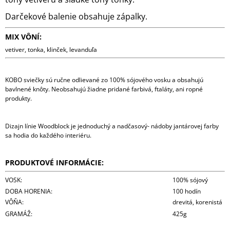
Darčekové balenie obsahuje zápalky.
MIX VÔNÍ:
vetiver, tonka, klinček, levanduľa
KOBO sviečky sú ručne odlievané zo 100% sójového vosku a obsahujú
bavlnené knôty. Neobsahujú žiadne pridané farbivá, ftaláty, ani ropné
produkty.
Dizajn línie Woodblock je jednoduchý a nadčasový- nádoby jantárovej farby
sa hodia do každého interiéru.
PRODUKTOVÉ INFORMÁCIE:
VOSK:
100% sójový
DOBA HORENIA:
100 hodín
VÔŇA:
drevitá, korenistá
GRAMÁŽ:
425g