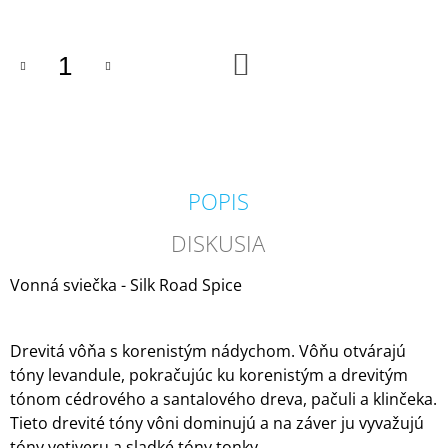
M
E
DO
KOŠÍKA
KRINGLE
CANDLE
GREY
VONNÁ
SVIEČKA
VEĽKÁ
2-
POPIS
KNÔTOVÁ
(624
G)
DISKUSIA
36,90
€
Vonná sviečka - Silk Road Spice
Drevitá vôňa s korenistým nádychom. Vôňu otvárajú
tóny levandule, pokračujúc ku korenistým a drevitým
tónom cédrového a santalového dreva, pačuli a klinčeka.
Tieto drevité tóny vôni dominujú a na záver ju vyvažujú
tóny vetiveru a sladké tóny tonky.