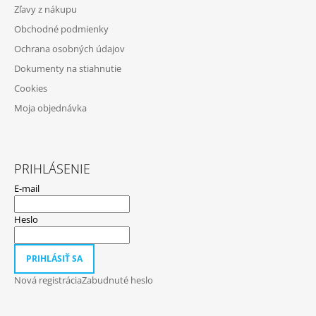
Zľavy z nákupu
T
Obchodné podmienky
I
Ochrana osobných údajov
E
Dokumenty na stiahnutie
Cookies
Moja objednávka
PRIHLÁSENIE
E-mail
Heslo
PRIHLÁSIŤ SA
Nová registrácia
Zabudnuté heslo