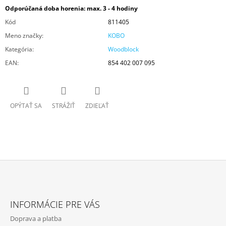
Odporúčaná doba horenia: max. 3 - 4 hodiny
Kód
811405
Meno značky
:
KOBO
Kategória
:
Woodblock
EAN
:
854 402 007 095
OPÝTAŤ SA
STRÁŽIŤ
ZDIEĽAŤ
Z
Á
INFORMÁCIE PRE VÁS
P
Doprava a platba
Ä