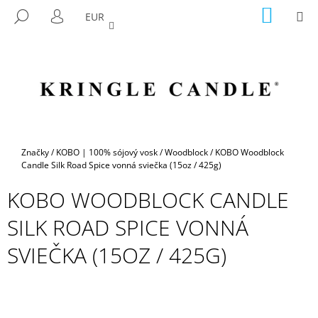
K
Prejsť
NÁKU
M
HĽADAŤ
EUR
na
KOŠÍK
O
PRIHLÁSENIE
SPÄŤ
SPÄŤ
obsah
Š
Í
Č
K
O
P
O
T
Domov
Značky
/
KOBO | 100% sójový vosk
/
Woodblock
/
KOBO Woodblock
R
Candle Silk Road Spice vonná sviečka (15oz / 425g)
E
KOBO WOODBLOCK CANDLE
B
SILK ROAD SPICE VONNÁ
U
J
SVIEČKA (15OZ / 425G)
E
T
E
N