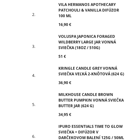
VILA HERMANOS APOTHECARY
PATCHOULI & VANILLA DIFÚZOR
100 ML
16,90 €
VOLUSPA JAPONICA FORAGED
WILDBERRY LARGE JAR VONNÁ
SVIEČKA (18OZ / 510G)
51 €
KRINGLE CANDLE GREY VONNÁ
SVIEČKA VEĽKÁ 2-KNÔTOVÁ (624 G)
36,90 €
MILKHOUSE CANDLE BROWN
BUTTER PUMPKIN VONNÁ SVIEČKA
BUTTER JAR (624 G)
34,95 €
IPURO ESSENTIALS TIME TO GLOW
SVIEČKA + DIFÚZOR V
DARČEKOVOM BALENÍ 125G / 50ML