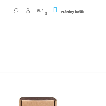
NÁKUPNÝ
HĽADAŤ
EUR
KOŠÍK
Prázdny košík
PRIHLÁSENIE
Nasledujúce
ICA FORAGED