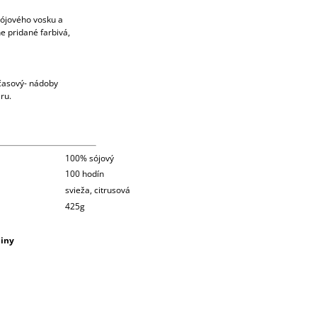
ójového vosku a
 pridané farbivá,
dčasový- nádoby
éru.
100% sójový
100 hodín
svieža, citrusová
425g
diny