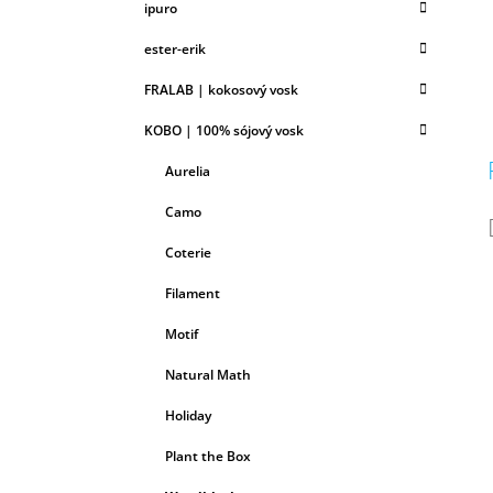
ipuro
ester-erik
FRALAB | kokosový vosk
KOBO | 100% sójový vosk
Aurelia
Camo
Coterie
Filament
Motif
Natural Math
Holiday
Plant the Box