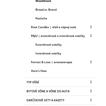
Woodblock
Broad st. Brand
Pastiche
Root Candles | včelí a sójový vosk
PAJU | exteriérové a interiérové sviečky
Exteriérové sviečky
Interiérové sviečky
Forrest & Love | aromaterapia
Here's How
TYP VÔNÍ
BYTOVÉ VÔNE A VÔNE DO AUTA
DARČEKOVÉ SETY A KAZETY