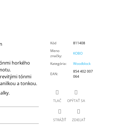
Kód
811408
n
Meno
KOBO
značky
:
 tónmi horkého
Kategória
:
Woodblock
motu.
854 402 007
EAN
:
drevitými tónmi
064
vanilkou a tonkou.
alky.
TLAČ
OPÝTAŤ SA
STRÁŽIŤ
ZDIEĽAŤ