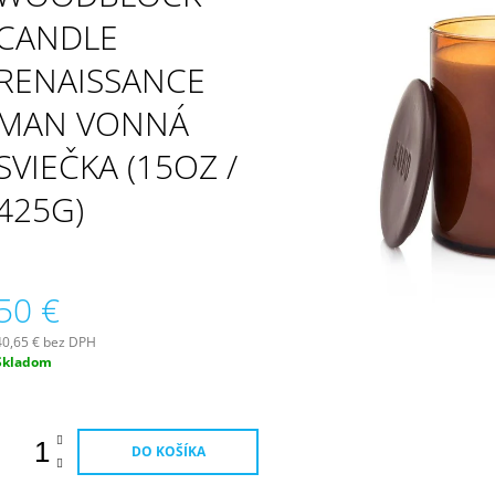
PATCHOULI & VANILLA DIFÚZOR 100 ML
WILDBERRY LAR
(18OZ / 510G)
CANDLE
16,90 €
51 €
RENAISSANCE
MAN VONNÁ
SVIEČKA (15OZ /
425G)
50 €
40,65 € bez DPH
Jednotková
Skladom
ena:
DO KOŠÍKA