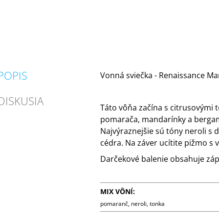
POPIS
Vonná sviečka - Renaissance Ma
DISKUSIA
Táto vôňa začína s citrusovými
pomarača, mandarínky a berga
Najvýraznejšie sú tóny neroli s 
cédra. Na záver ucítite pižmo s 
Darčekové balenie obsahuje záp
MIX VÔNÍ:
pomaranč, neroli, tonka