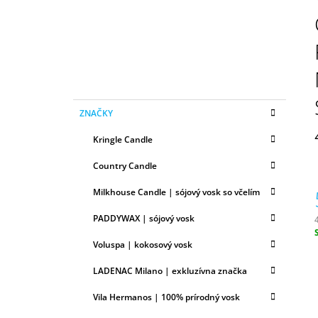
N
50ML
Ý
6,79 €
P
A
N
E
K
Preskočiť
L
ZNAČKY
A
kategórie
T
Kringle Candle
E
G
Country Candle
Ó
R
Milkhouse Candle | sójový vosk so včelím
I
E
PADDYWAX | sójový vosk
Voluspa | kokosový vosk
c
LADENAC Milano | exkluzívna značka
Vila Hermanos | 100% prírodný vosk