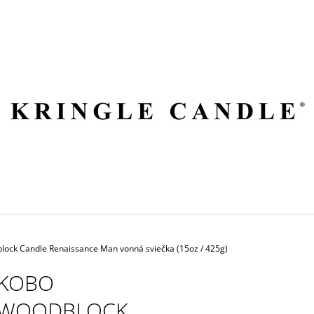
ČO POTREBUJETE NÁJSŤ?
HĽADAŤ
ODPORÚČAME
ock Candle Renaissance Man vonná sviečka (15oz / 425g)
KOBO
WOODBLOCK
VILA HERMANOS APOTHECARY
VOLUSPA JAPON