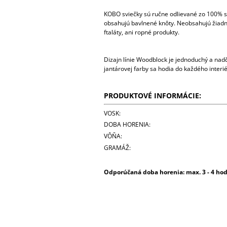
KOBO sviečky sú ručne odlievané zo 100% s
obsahujú bavlnené knôty. Neobsahujú žiadne
ftaláty, ani ropné produkty.
Dizajn línie Woodblock je jednoduchý a na
jantárovej farby sa hodia do každého interi
PRODUKTOVÉ INFORMÁCIE:
VOSK:
DOBA HORENIA:
VÔŇA:
GRAMÁŽ:
Odporúčaná doba horenia: max. 3 - 4 ho