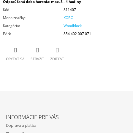
Odporúčaná doba horenia: max. 3 - 4 hodiny
Kód
811407
Meno značky
:
KOBO
Kategória
:
Woodblock
EAN
:
854 402 007 071
OPÝTAŤ SA
STRÁŽIŤ
ZDIEĽAŤ
Z
Á
INFORMÁCIE PRE VÁS
P
Doprava a platba
Ä