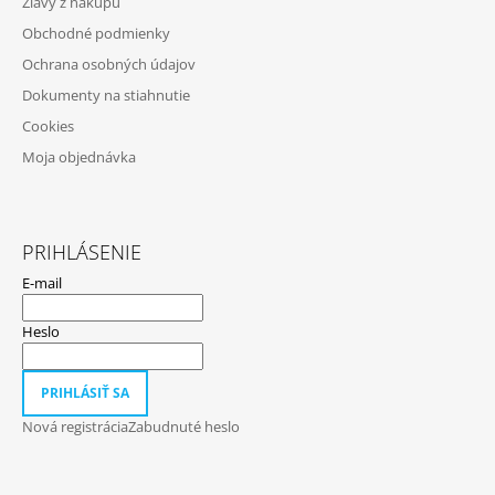
Zľavy z nákupu
T
Obchodné podmienky
I
Ochrana osobných údajov
E
Dokumenty na stiahnutie
Cookies
Moja objednávka
PRIHLÁSENIE
E-mail
Heslo
PRIHLÁSIŤ SA
Nová registrácia
Zabudnuté heslo