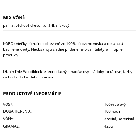
MIX VÔNÍ:
palina, cédrové drevo, konárik slivkový
KOBO sviečky sú ručne odlievané zo 100% sójového vosku a obsahujú
bavlnené knôty. Neobsahujú žiadne pridané farbivá, ftaláty, ani ropné
produkty.
Dizajn línie Woodblock je jednoduchý a nadčasový- nádoby jantárovej farby
sa hodia do každého interiéru.
PRODUKTOVÉ INFORMÁCIE:
VOSK:
100% sójový
DOBA HORENIA:
100 hodín
VÔŇA:
drevitá, korenistá
GRAMÁŽ:
425g