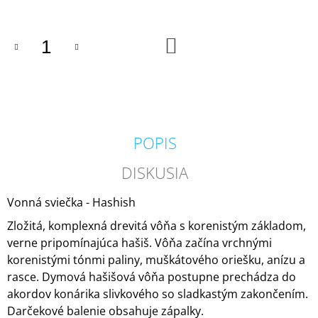
M
E
DO
KOŠÍKA
MILKHOUSE
CANDLE
BROWN
BUTTER
PUMPKIN
VONNÁ
SVIEČKA
POPIS
BUTTER
JAR
(624
DISKUSIA
G)
34,95
Vonná sviečka - Hashish
€
Pôvodne:
Zložitá, komplexná drevitá vôňa s korenistým základom,
36,95
verne pripomínajúca hašiš. Vôňa začína vrchnými
€
korenistými tónmi paliny, muškátového oriešku, anízu a
rasce. Dymová hašišová vôňa postupne prechádza do
akordov konárika slivkového so sladkastým zakončením.
Darčekové balenie obsahuje zápalky.