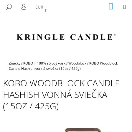
K
Prejsť
NÁKU
M
HĽADAŤ
EUR
na
KOŠÍK
O
PRIHLÁSENIE
SPÄŤ
SPÄŤ
obsah
Š
Í
Č
K
O
P
O
T
Domov
Značky
/
KOBO | 100% sójový vosk
/
Woodblock
/
KOBO Woodblock
R
Candle Hashish vonná sviečka (15oz / 425g)
E
KOBO WOODBLOCK CANDLE
B
HASHISH VONNÁ SVIEČKA
U
J
(15OZ / 425G)
E
T
E
N