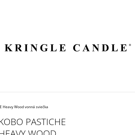
ČO POTREBUJETE NÁJSŤ?
HĽADAŤ
ODPORÚČAME
 Heavy Wood vonná sviečka
KOBO PASTICHE
HEAVY WOOD
VILA HERMANOS APOTHECARY
VOLUSPA JAPON