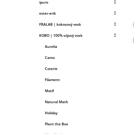
ipuro
ester-erik
FRALAB | kokosový vosk
KOBO | 100% sójový vosk
Aurelia
Camo
Coterie
Filament
Motif
Natural Math
Holiday
Plant the Box