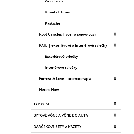
Woodblock
Broad st. Brand
Pastiche
Root Candles | včelí a sójový vosk
PAJU | exteriérové a interiérové sviečky
Exteriérové sviečky
Interiérové sviečky
Forrest & Love | aromaterapia
Here's How
TYP VÔNÍ
BYTOVÉ VÔNE A VÔNE DO AUTA
DARČEKOVÉ SETY A KAZETY