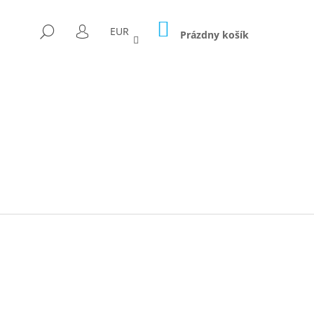
NÁKUPNÝ
HĽADAŤ
EUR
KOŠÍK
Prázdny košík
PRIHLÁSENIE
Nasledujúce
ICA FORAGED