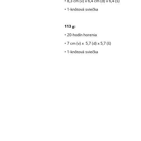
• 8,3 cm (v) x 6,4 cm (d) x 6,4 (š)
• 1-knôtová sviečka
113 g:
• 20-hodín horenia
• 7 cm (v) x 5,7 (d) x 5,7 (š)
• 1-knôtová sviečka