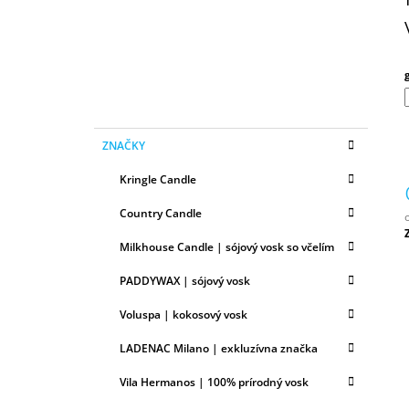
N
50ML
Ý
6,79 €
P
A
N
E
K
Preskočiť
L
ZNAČKY
A
kategórie
T
Kringle Candle
E
G
Country Candle
Ó
R
Milkhouse Candle | sójový vosk so včelím
c
I
E
PADDYWAX | sójový vosk
Voluspa | kokosový vosk
LADENAC Milano | exkluzívna značka
Vila Hermanos | 100% prírodný vosk