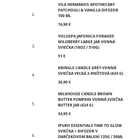
VILA HERMANOS APOTHECARY
PATCHOULI & VANILLA DIFÚZOR
100 ML
16,90 €
VOLUSPA JAPONICA FORAGED
WILDBERRY LARGE JAR VONNÁ
SVIEČKA (18OZ / 510G)
51 €
KRINGLE CANDLE GREY VONNÁ
SVIEČKA VEĽKÁ 2-KNÔTOVÁ (624 G)
36,90 €
MILKHOUSE CANDLE BROWN
BUTTER PUMPKIN VONNÁ SVIEČKA
BUTTER JAR (624 G)
34,95 €
IPURO ESSENTIALS TIME TO GLOW
SVIEČKA + DIFÚZOR V
DARČEKOVOM BALENÍ 125G / 50ML