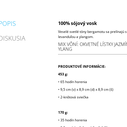
POPIS
100% sójový vosk
Veselé svetlé tóny bergamotu sa prelínajú s
DISKUSIA
levanduľou a ylangom.
MIX VÔNÍ: OKVETNÉ LÍSTKY JAZM
YLANG
PRODUKTOVÉ INFORMÁCIE:
453 g:
• 65 hodín horenia
• 9,5 cm (v) x 8,9 cm (d) x 8,9 cm (š)
• 2-knôtová sviečka
170 g:
• 35 hodín horenia