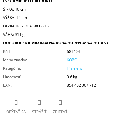
INFORMÁCIE O PRODUKTE
ŠÍRKA: 10 cm
VÝŠKA: 14 cm
DĹŽKA HORENIA: 80 hodín
VÁHA: 311 g
DOPORUČENÁ MAXIMÁLNA DOBA HORENIA: 3-4 HODINY
Kód
681404
Meno značky
:
KOBO
Kategória
:
Filament
Hmotnosť
:
0.6 kg
EAN
:
854 402 007 712
OPÝTAŤ SA
STRÁŽIŤ
ZDIEĽAŤ