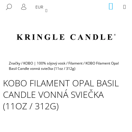
K
Prejsť
NÁKU
M
HĽADAŤ
EUR
na
KOŠÍK
O
PRIHLÁSENIE
SPÄŤ
SPÄŤ
obsah
Š
Í
Č
K
O
P
O
T
Domov
Značky
/
KOBO | 100% sójový vosk
/
Filament
/
KOBO Filament Opal
R
Basil Candle vonná sviečka (11oz / 312g)
E
KOBO FILAMENT OPAL BASIL
B
CANDLE VONNÁ SVIEČKA
U
J
(11OZ / 312G)
E
T
E
N