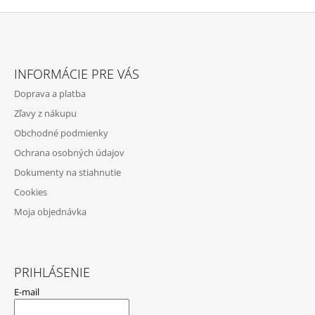
Z
Á
INFORMÁCIE PRE VÁS
P
Doprava a platba
Ä
Zľavy z nákupu
T
Obchodné podmienky
I
Ochrana osobných údajov
E
Dokumenty na stiahnutie
Cookies
Moja objednávka
PRIHLÁSENIE
E-mail