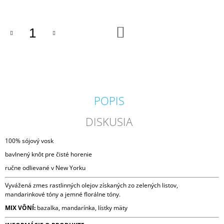
M
E
DO
KOŠÍKA
IPURO
ESSENTIALS
TIME
TO
GLOW
SVIEČKA
+
POPIS
DIFÚZOR
V
DARČEKOVOM
DISKUSIA
BALENÍ
125G
100% sójový vosk
/
50ML
bavlnený knôt pre čisté horenie
13,50
ručne odlievané v New Yorku
€
Vyvážená zmes rastlinných olejov získaných zo zelených listov,
mandarinkové tóny a jemné florálne tóny.
MIX VÔNÍ:
bazalka, mandarínka, lístky mäty