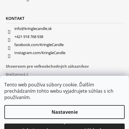
KONTAKT
info@kringlecandle.sk
+421 918 768 938
facebook.com/KringleCandle
Instagram.com/KringleCandle
Showroom pre veľkoobchodných zákazníkov
Brečtanová 2
831 01 Bratislava (
MAPA
)
Tento web používa súbory cookie. Ďalším
Otváracie hodiny
prechádzaním tohto webu vyjadrujete súhlas s ich
pon – pia : 9:30 – 16:00
používaním.
Nastavenie