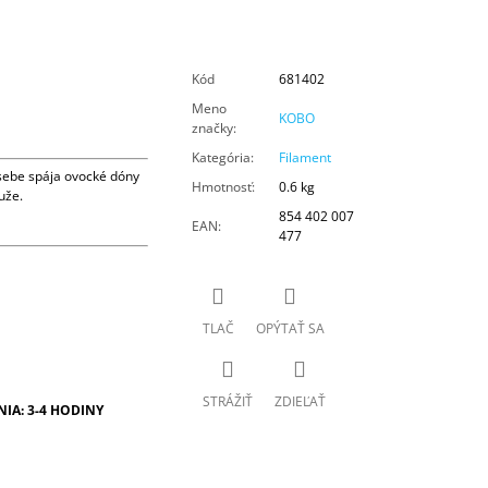
Kód
681402
Meno
KOBO
značky
:
Kategória
:
Filament
sebe spája ovocké dóny
Hmotnosť
:
0.6 kg
uže.
854 402 007
EAN
:
477
TLAČ
OPÝTAŤ SA
STRÁŽIŤ
ZDIEĽAŤ
A: 3-4 HODINY