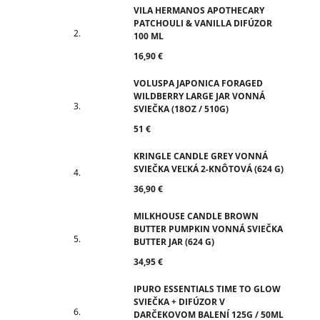
VILA HERMANOS APOTHECARY
PATCHOULI & VANILLA DIFÚZOR
100 ML
16,90 €
VOLUSPA JAPONICA FORAGED
WILDBERRY LARGE JAR VONNÁ
SVIEČKA (18OZ / 510G)
51 €
KRINGLE CANDLE GREY VONNÁ
SVIEČKA VEĽKÁ 2-KNÔTOVÁ (624 G)
36,90 €
MILKHOUSE CANDLE BROWN
BUTTER PUMPKIN VONNÁ SVIEČKA
BUTTER JAR (624 G)
34,95 €
IPURO ESSENTIALS TIME TO GLOW
SVIEČKA + DIFÚZOR V
DARČEKOVOM BALENÍ 125G / 50ML