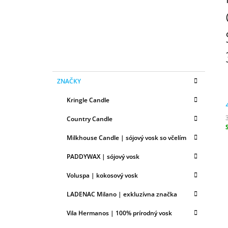
N
50ML
Ý
6,79 €
P
A
N
E
K
Preskočiť
L
ZNAČKY
A
kategórie
T
Kringle Candle
E
G
Country Candle
Ó
R
c
Milkhouse Candle | sójový vosk so včelím
I
E
PADDYWAX | sójový vosk
Voluspa | kokosový vosk
LADENAC Milano | exkluzívna značka
Vila Hermanos | 100% prírodný vosk