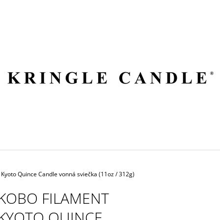
ČO POTREBUJETE NÁJSŤ?
HĽADAŤ
ODPORÚČAME
Kyoto Quince Candle vonná sviečka (11oz / 312g)
KOBO FILAMENT
KYOTO QUINCE
VILA HERMANOS APOTHECARY
VOLUSPA JAPON