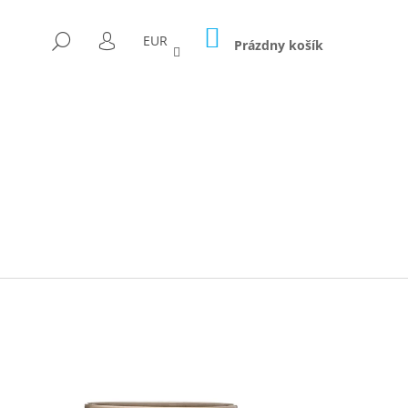
NÁKUPNÝ
HĽADAŤ
EUR
KOŠÍK
Prázdny košík
PRIHLÁSENIE
Nasledujúce
ICA FORAGED