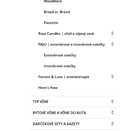
Woodblock
Broad st. Brand
Pastiche
Root Candles | včelí a sójový vosk
PAJU | exteriérové a interiérové sviečky
Exteriérové sviečky
Interiérové sviečky
Forrest & Love | aromaterapia
Here's How
TYP VÔNÍ
BYTOVÉ VÔNE A VÔNE DO AUTA
DARČEKOVÉ SETY A KAZETY