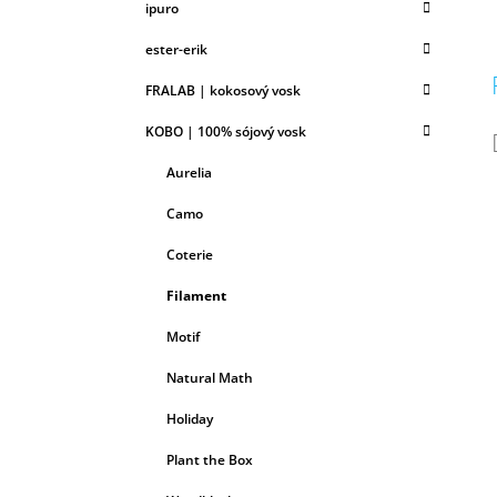
ipuro
ester-erik
FRALAB | kokosový vosk
KOBO | 100% sójový vosk
Aurelia
Camo
Coterie
Filament
Motif
Natural Math
Holiday
Plant the Box