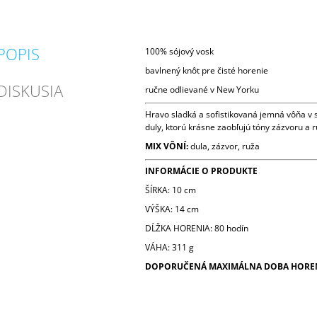
POPIS
100% sójový vosk
bavlnený knôt pre čisté horenie
DISKUSIA
ručne odlievané v New Yorku
Hravo sladká a sofistikovaná jemná vôňa v 
duly, ktorú krásne zaobľujú tóny zázvoru a r
MIX VÔNÍ:
dula, zázvor, ruža
INFORMÁCIE O PRODUKTE
ŠÍRKA: 10 cm
VÝŠKA: 14 cm
DĹŽKA HORENIA: 80 hodín
VÁHA: 311 g
DOPORUČENÁ MAXIMÁLNA DOBA HORENI