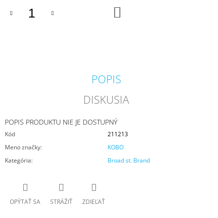
M
DO
KOŠÍKA
E
VILA
HERMANOS
APOTHECARY
PATCHOULI
&
POPIS
VANILLA
DIFÚZOR
DISKUSIA
100
ML
16,90
POPIS PRODUKTU NIE JE DOSTUPNÝ
€
Kód
211213
Meno značky
:
KOBO
Kategória
:
Broad st. Brand
OPÝTAŤ SA
STRÁŽIŤ
ZDIEĽAŤ