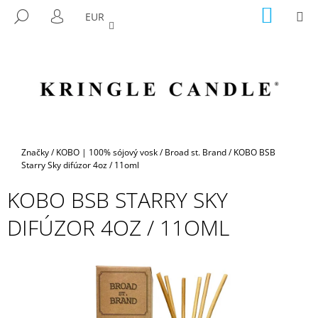
K
Prejsť
NÁKU
M
HĽADAŤ
EUR
na
KOŠÍK
O
PRIHLÁSENIE
SPÄŤ
SPÄŤ
obsah
Š
Í
Č
K
O
P
O
T
Domov
Značky
/
KOBO | 100% sójový vosk
/
Broad st. Brand
/
KOBO BSB
R
Starry Sky difúzor 4oz / 11oml
E
KOBO BSB STARRY SKY
B
DIFÚZOR 4OZ / 11OML
U
J
E
T
E
N