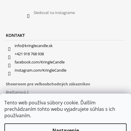
Sledovať na Instagrame
KONTAKT
info@kringlecandle.sk
+421 918 768 938
facebook.com/KringleCandle
Instagram.com/KringleCandle
Showroom pre veľkoobchodných zákazníkov
Brečtanová 2
831 01 Bratislava (
MAPA
)
Tento web používa súbory cookie. Ďalším
Otváracie hodiny
prechádzaním tohto webu vyjadrujete súhlas s ich
pon – pia : 9:30 – 16:00
používaním.
Nastavenie