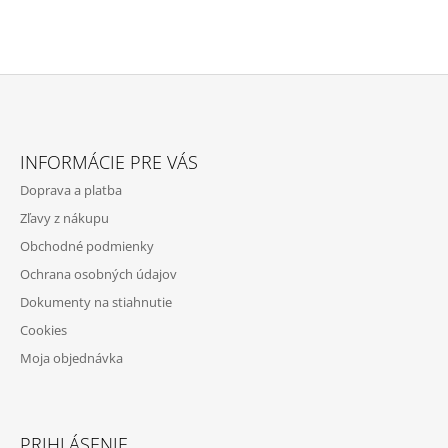
Z
Á
INFORMÁCIE PRE VÁS
P
Doprava a platba
Ä
Zľavy z nákupu
T
Obchodné podmienky
I
Ochrana osobných údajov
E
Dokumenty na stiahnutie
Cookies
Moja objednávka
PRIHLÁSENIE