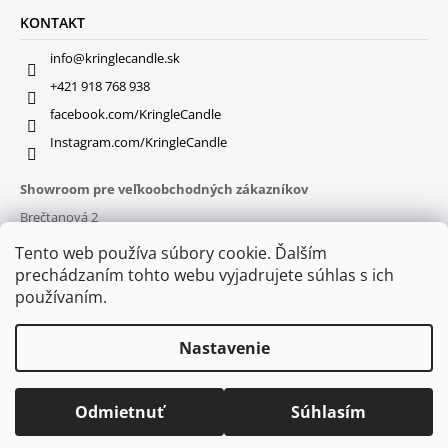
KONTAKT
info@kringlecandle.sk
+421 918 768 938
facebook.com/KringleCandle
Instagram.com/KringleCandle
Showroom pre veľkoobchodných zákazníkov
Brečtanová 2
831 01 Bratislava (
MAPA
)
Tento web používa súbory cookie. Ďalším
Otváracie hodiny
prechádzaním tohto webu vyjadrujete súhlas s ich
pon – pia : 9:30 – 16:00
používaním.
Nastavenie
Odmietnuť
Súhlasím
© 2026 Kringle Candle. Všetky práva vyhradené.
Vytvoril Shoptet