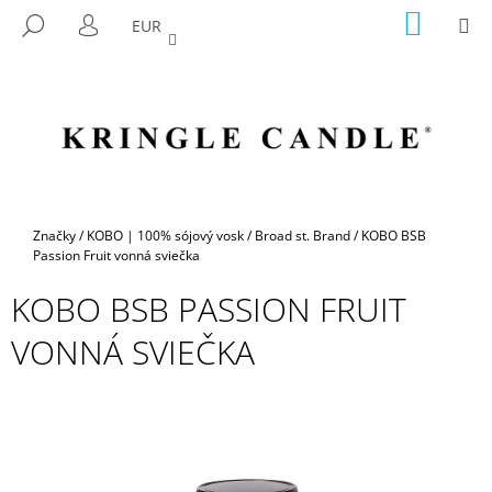
K
Prejsť
NÁKU
M
HĽADAŤ
EUR
na
KOŠÍK
O
PRIHLÁSENIE
SPÄŤ
SPÄŤ
obsah
Š
Í
Č
K
O
P
O
T
Domov
Značky
/
KOBO | 100% sójový vosk
/
Broad st. Brand
/
KOBO BSB
R
Passion Fruit vonná sviečka
E
KOBO BSB PASSION FRUIT
B
VONNÁ SVIEČKA
U
J
E
T
E
N