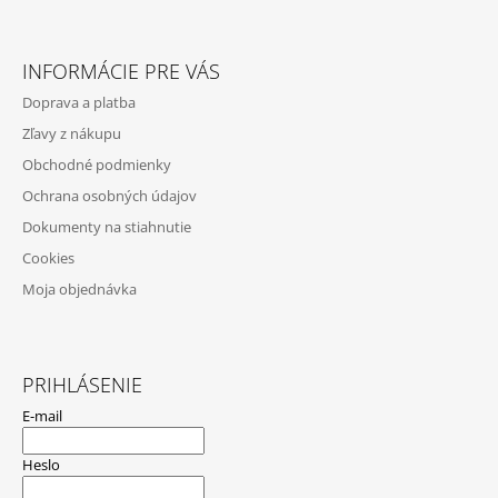
Z
Á
INFORMÁCIE PRE VÁS
P
Doprava a platba
Ä
Zľavy z nákupu
T
Obchodné podmienky
I
Ochrana osobných údajov
E
Dokumenty na stiahnutie
Cookies
Moja objednávka
PRIHLÁSENIE
E-mail
Heslo