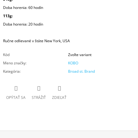
Doba horenia:
60 hodín
113g:
Doba horenia: 2
0 hodín
Ručne odlievané v štáte New York, USA
Kód
Zvoľte variant
Meno značky
:
KOBO
Kategória
:
Broad st. Brand
OPÝTAŤ SA
STRÁŽIŤ
ZDIEĽAŤ