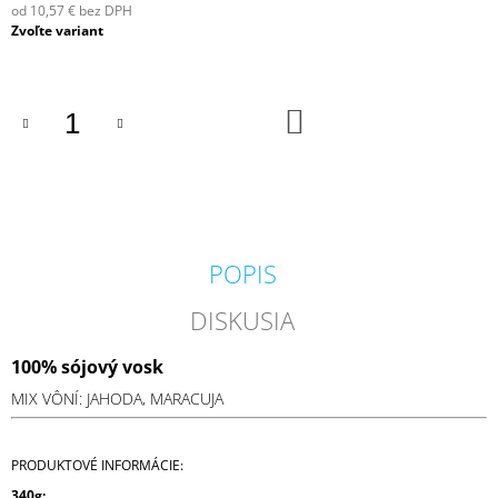
od
10,57 €
bez DPH
M
Jednotková
Zvoľte variant
E
cena:
IPURO
ESSENTIALS
DO
BLACK
KOŠÍKA
BAMBOO
50ML
6,79
€
POPIS
DISKUSIA
100% sójový vosk
MIX VÔNÍ: JAHODA, MARACUJA
PRODUKTOVÉ INFORMÁCIE:
340g: