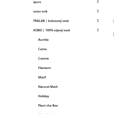
ipuro
ester-erik
FRALAB | kokosový vosk
KOBO | 100% sójový vosk
Aurelia
Camo
Coterie
Filament
Motif
Natural Math
Holiday
Plant the Box