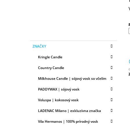
N
50ML
Ý
6,79 €
P
A
N
E
K
Preskočiť
L
ZNAČKY
A
kategórie
T
Kringle Candle
E
G
Country Candle
Ó
R
Milkhouse Candle | sójový vosk so včelím
c
I
E
PADDYWAX | sójový vosk
Voluspa | kokosový vosk
LADENAC Milano | exkluzívna značka
Vila Hermanos | 100% prírodný vosk