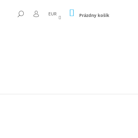
NÁKUPNÝ
HĽADAŤ
EUR
KOŠÍK
Prázdny košík
PRIHLÁSENIE
Nasledujúce
ICA FORAGED