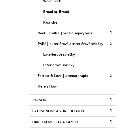
Woodblock
Broad st. Brand
Pastiche
Root Candles | včelí a sójový vosk
PAJU | exteriérové a interiérové sviečky
Exteriérové sviečky
Interiérové sviečky
Forrest & Love | aromaterapia
Here's How
TYP VÔNÍ
BYTOVÉ VÔNE A VÔNE DO AUTA
DARČEKOVÉ SETY A KAZETY