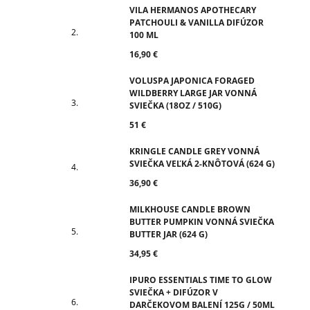
VILA HERMANOS APOTHECARY
PATCHOULI & VANILLA DIFÚZOR
100 ML
16,90 €
VOLUSPA JAPONICA FORAGED
WILDBERRY LARGE JAR VONNÁ
SVIEČKA (18OZ / 510G)
51 €
KRINGLE CANDLE GREY VONNÁ
SVIEČKA VEĽKÁ 2-KNÔTOVÁ (624 G)
36,90 €
MILKHOUSE CANDLE BROWN
BUTTER PUMPKIN VONNÁ SVIEČKA
BUTTER JAR (624 G)
34,95 €
IPURO ESSENTIALS TIME TO GLOW
SVIEČKA + DIFÚZOR V
DARČEKOVOM BALENÍ 125G / 50ML