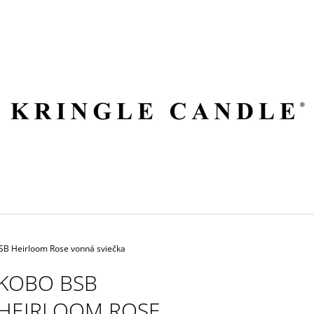
ČO POTREBUJETE NÁJSŤ?
HĽADAŤ
ODPORÚČAME
B Heirloom Rose vonná sviečka
KOBO BSB
HEIRLOOM ROSE
VILA HERMANOS APOTHECARY
VOLUSPA JAPON