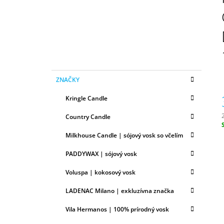
N
50ML
Ý
6,79 €
P
A
N
E
K
Preskočiť
L
ZNAČKY
A
kategórie
T
Kringle Candle
E
G
Country Candle
Ó
R
c
Milkhouse Candle | sójový vosk so včelím
I
E
PADDYWAX | sójový vosk
Voluspa | kokosový vosk
LADENAC Milano | exkluzívna značka
Vila Hermanos | 100% prírodný vosk