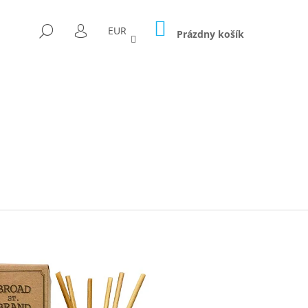
NÁKUPNÝ
HĽADAŤ
EUR
KOŠÍK
Prázdny košík
PRIHLÁSENIE
Nasledujúce
ICA FORAGED