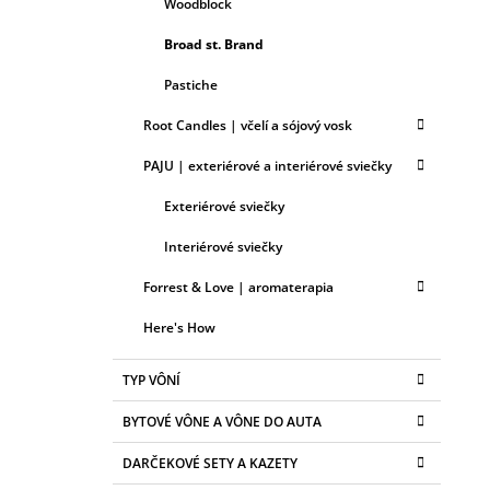
Woodblock
Broad st. Brand
Pastiche
Root Candles | včelí a sójový vosk
PAJU | exteriérové a interiérové sviečky
Exteriérové sviečky
Interiérové sviečky
Forrest & Love | aromaterapia
Here's How
TYP VÔNÍ
BYTOVÉ VÔNE A VÔNE DO AUTA
DARČEKOVÉ SETY A KAZETY