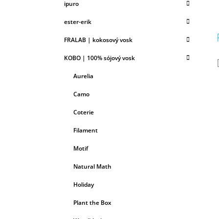
ipuro
ester-erik
FRALAB | kokosový vosk
KOBO | 100% sójový vosk
Aurelia
Camo
Coterie
Filament
Motif
Natural Math
Holiday
Plant the Box