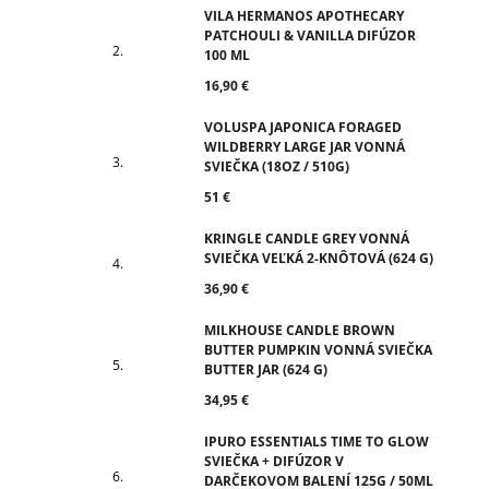
VILA HERMANOS APOTHECARY
PATCHOULI & VANILLA DIFÚZOR
100 ML
16,90 €
VOLUSPA JAPONICA FORAGED
WILDBERRY LARGE JAR VONNÁ
SVIEČKA (18OZ / 510G)
51 €
KRINGLE CANDLE GREY VONNÁ
SVIEČKA VEĽKÁ 2-KNÔTOVÁ (624 G)
36,90 €
MILKHOUSE CANDLE BROWN
BUTTER PUMPKIN VONNÁ SVIEČKA
BUTTER JAR (624 G)
34,95 €
IPURO ESSENTIALS TIME TO GLOW
SVIEČKA + DIFÚZOR V
DARČEKOVOM BALENÍ 125G / 50ML