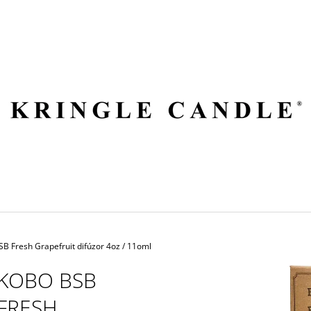
ČO POTREBUJETE NÁJSŤ?
HĽADAŤ
ODPORÚČAME
B Fresh Grapefruit difúzor 4oz / 11oml
KOBO BSB
FRESH
VILA HERMANOS APOTHECARY
VOLUSPA JAPON