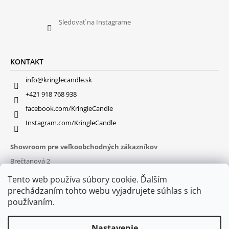
Sledovať na Instagrame
KONTAKT
info@kringlecandle.sk
+421 918 768 938
facebook.com/KringleCandle
Instagram.com/KringleCandle
Showroom pre veľkoobchodných zákazníkov
Brečtanová 2
831 01 Bratislava (
MAPA
)
Tento web používa súbory cookie. Ďalším
Otváracie hodiny
prechádzaním tohto webu vyjadrujete súhlas s ich
pon – pia : 9:30 – 16:00
používaním.
Nastavenie