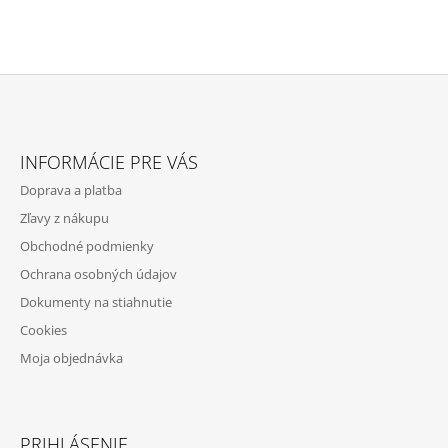
Z
Á
INFORMÁCIE PRE VÁS
P
Doprava a platba
Ä
Zľavy z nákupu
T
Obchodné podmienky
I
Ochrana osobných údajov
E
Dokumenty na stiahnutie
Cookies
Moja objednávka
PRIHLÁSENIE