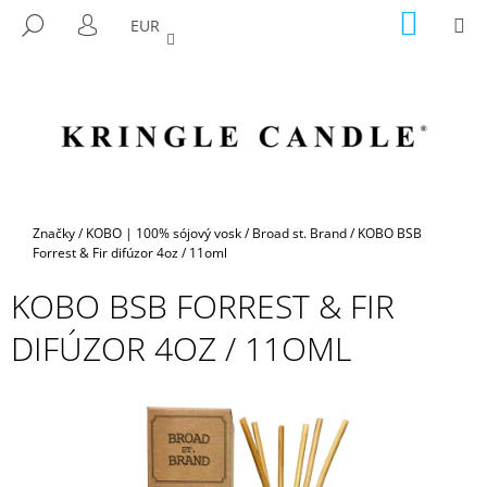
K
Prejsť
NÁKU
M
HĽADAŤ
EUR
na
KOŠÍK
O
PRIHLÁSENIE
SPÄŤ
SPÄŤ
obsah
Š
Í
Č
K
O
P
O
T
Domov
Značky
/
KOBO | 100% sójový vosk
/
Broad st. Brand
/
KOBO BSB
R
Forrest & Fir difúzor 4oz / 11oml
E
KOBO BSB FORREST & FIR
B
DIFÚZOR 4OZ / 11OML
U
J
E
T
E
N