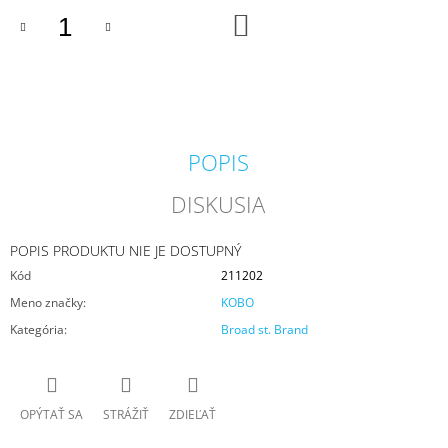
M
DO
KOŠÍKA
E
IPURO
ESSENTIALS
TIME
TO
GLOW
POPIS
SVIEČKA
+
DISKUSIA
DIFÚZOR
V
DARČEKOVOM
BALENÍ
POPIS PRODUKTU NIE JE DOSTUPNÝ
125G
Kód
211202
/
50ML
Meno značky
:
KOBO
13,50
Kategória
:
Broad st. Brand
€
OPÝTAŤ SA
STRÁŽIŤ
ZDIEĽAŤ