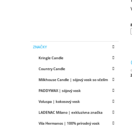
N
50ML
Ý
6,79 €
P
A
N
E
K
Preskočiť
L
ZNAČKY
A
kategórie
T
Kringle Candle
E
G
Country Candle
Ó
R
Milkhouse Candle | sójový vosk so včelím
c
I
E
PADDYWAX | sójový vosk
Voluspa | kokosový vosk
LADENAC Milano | exkluzívna značka
Vila Hermanos | 100% prírodný vosk