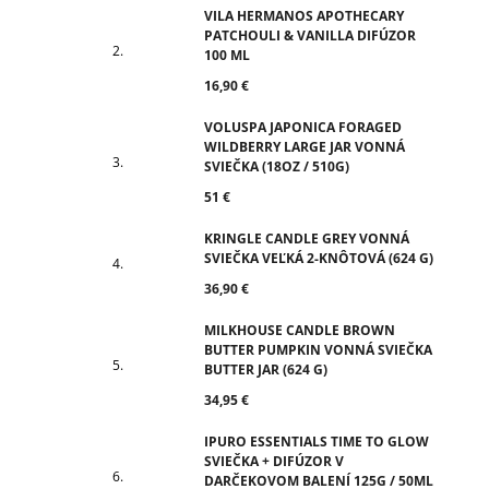
VILA HERMANOS APOTHECARY
PATCHOULI & VANILLA DIFÚZOR
100 ML
16,90 €
VOLUSPA JAPONICA FORAGED
WILDBERRY LARGE JAR VONNÁ
SVIEČKA (18OZ / 510G)
51 €
KRINGLE CANDLE GREY VONNÁ
SVIEČKA VEĽKÁ 2-KNÔTOVÁ (624 G)
36,90 €
MILKHOUSE CANDLE BROWN
BUTTER PUMPKIN VONNÁ SVIEČKA
BUTTER JAR (624 G)
34,95 €
IPURO ESSENTIALS TIME TO GLOW
SVIEČKA + DIFÚZOR V
DARČEKOVOM BALENÍ 125G / 50ML