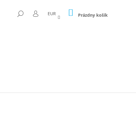
NÁKUPNÝ
HĽADAŤ
EUR
KOŠÍK
Prázdny košík
PRIHLÁSENIE
Nasledujúce
ICA FORAGED