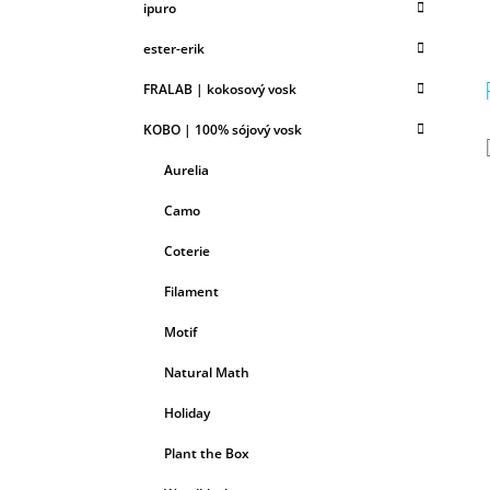
ipuro
ester-erik
FRALAB | kokosový vosk
KOBO | 100% sójový vosk
Aurelia
Camo
Coterie
Filament
Motif
Natural Math
Holiday
Plant the Box