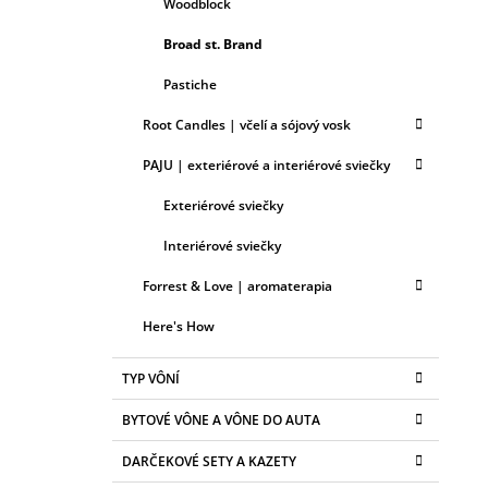
Woodblock
Broad st. Brand
Pastiche
Root Candles | včelí a sójový vosk
PAJU | exteriérové a interiérové sviečky
Exteriérové sviečky
Interiérové sviečky
Forrest & Love | aromaterapia
Here's How
TYP VÔNÍ
BYTOVÉ VÔNE A VÔNE DO AUTA
DARČEKOVÉ SETY A KAZETY