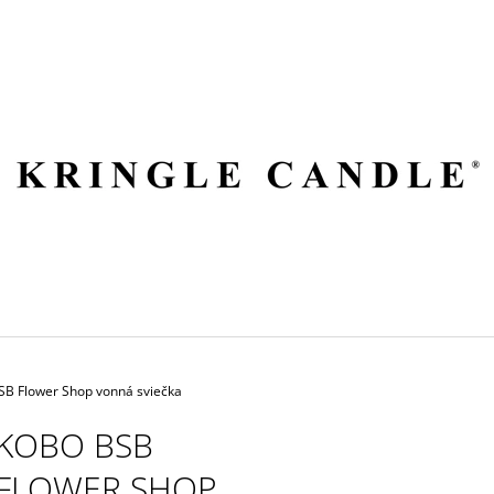
ČO POTREBUJETE NÁJSŤ?
HĽADAŤ
ODPORÚČAME
B Flower Shop vonná sviečka
KOBO BSB
FLOWER SHOP
VILA HERMANOS APOTHECARY
VOLUSPA JAPON