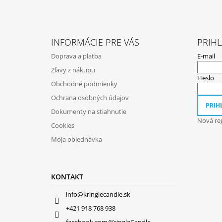
Z
Á
INFORMÁCIE PRE VÁS
PRIHL
P
Doprava a platba
E-mail
Ä
Zľavy z nákupu
T
Heslo
Obchodné podmienky
I
Ochrana osobných údajov
E
PRIHL
Dokumenty na stiahnutie
Nová reg
Cookies
Moja objednávka
KONTAKT
info@kringlecandle.sk
+421 918 768 938