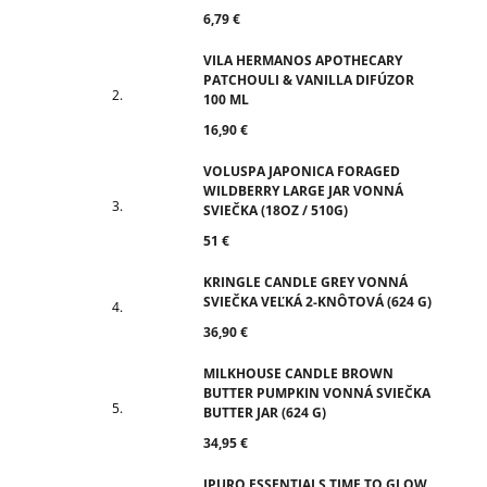
6,79 €
VILA HERMANOS APOTHECARY
PATCHOULI & VANILLA DIFÚZOR
100 ML
16,90 €
VOLUSPA JAPONICA FORAGED
WILDBERRY LARGE JAR VONNÁ
SVIEČKA (18OZ / 510G)
51 €
KRINGLE CANDLE GREY VONNÁ
SVIEČKA VEĽKÁ 2-KNÔTOVÁ (624 G)
36,90 €
MILKHOUSE CANDLE BROWN
BUTTER PUMPKIN VONNÁ SVIEČKA
BUTTER JAR (624 G)
34,95 €
IPURO ESSENTIALS TIME TO GLOW