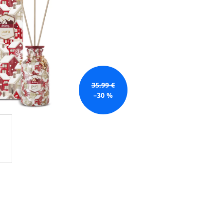
GE JAR VONNÁ SVIEČKA
35,99 €
–30 %