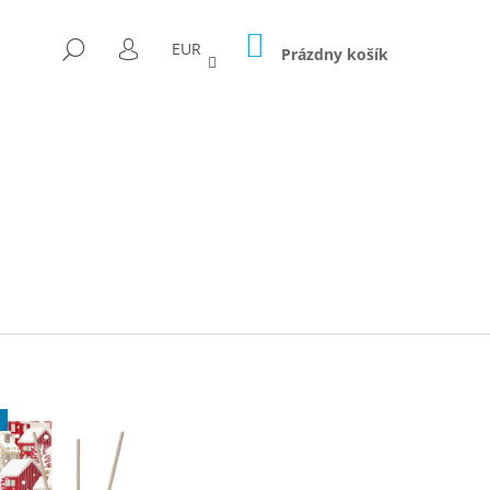
NÁKUPNÝ
HĽADAŤ
EUR
KOŠÍK
Prázdny košík
PRIHLÁSENIE
Nasledujúce
J
ICA FORAGED