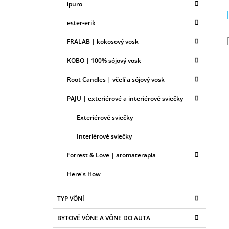
ipuro
ester-erik
FRALAB | kokosový vosk
KOBO | 100% sójový vosk
Root Candles | včelí a sójový vosk
PAJU | exteriérové a interiérové sviečky
Exteriérové sviečky
Interiérové sviečky
Forrest & Love | aromaterapia
Here's How
TYP VÔNÍ
BYTOVÉ VÔNE A VÔNE DO AUTA