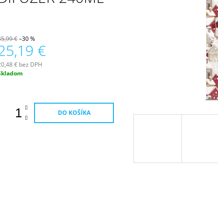
PATCHOULI & VANILLA DIFÚZOR 100 ML
WILDBERRY LAR
(18OZ / 510G)
16,90 €
51 €
35,99 €
–30 %
25,19 €
20,48 € bez DPH
Jednotková
Skladom
ena:
DO KOŠÍKA