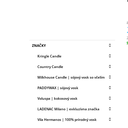
N
50ML
Ý
6,79 €
P
A
N
E
K
Preskočiť
L
ZNAČKY
A
kategórie
c
T
Kringle Candle
E
G
Country Candle
Ó
R
Milkhouse Candle | sójový vosk so včelím
I
E
PADDYWAX | sójový vosk
Voluspa | kokosový vosk
LADENAC Milano | exkluzívna značka
Vila Hermanos | 100% prírodný vosk