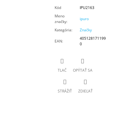
Kód
IPU2163
Meno
ipuro
značky
:
Kategória
:
Značky
405128171199
EAN
:
0
TLAČ
OPÝTAŤ SA
STRÁŽIŤ
ZDIEĽAŤ