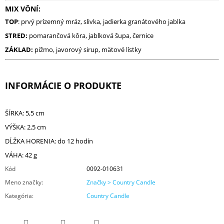
MIX VÔNÍ:
TOP
: prvý prízemný mráz, slivka, jadierka granátového jablka
STRED:
pomarančová kôra, jablková šupa, černice
ZÁKLAD:
pižmo, javorový sirup, mätové lístky
INFORMÁCIE O PRODUKTE
ŠÍRKA: 5,5 cm
VÝŠKA: 2,5 cm
DĹŽKA HORENIA: do 12 hodín
VÁHA: 42 g
Kód
0092-010631
Meno značky
:
Značky > Country Candle
Kategória
:
Country Candle