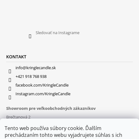
Sledovať na Instagrame
KONTAKT
info@kringlecandle.sk
+421 918 768 938
facebook.com/KringleCandle
Instagram.com/KringleCandle
Showroom pre veľkoobchodných zákazníkov
Brečtanová 2
831 01 Bratislava (
MAPA
)
Tento web používa súbory cookie. Ďalším
Otváracie hodiny
prechádzaním tohto webu vyjadrujete súhlas s ich
pon – pia : 9:30 – 16:00