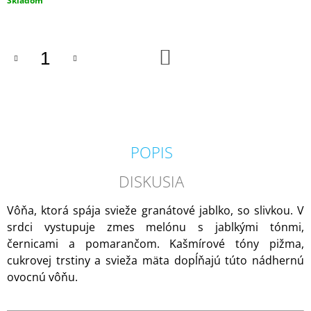
Skladom
M
cena:
E
DO
IPURO
KOŠÍKA
ESSENTIALS
TIME
TO
GLOW
SVIEČKA
+
DIFÚZOR
POPIS
V
DARČEKOVOM
BALENÍ
DISKUSIA
125G
/
50ML
Vôňa, ktorá spája svieže granátové jablko, so slivkou. V
srdci vystupuje zmes melónu s jablkými tónmi,
13,50
€
černicami a pomarančom. Kašmírové tóny pižma,
cukrovej trstiny a svieža mäta dopĺňajú túto nádhernú
ovocnú vôňu.