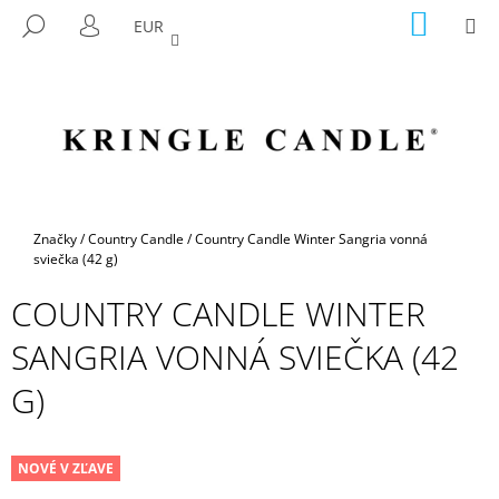
K
Prejsť
NÁKU
M
HĽADAŤ
EUR
na
KOŠÍK
O
PRIHLÁSENIE
SPÄŤ
SPÄŤ
obsah
Š
Í
Č
K
O
P
O
T
Domov
Značky
/
Country Candle
/
Country Candle Winter Sangria vonná
R
sviečka (42 g)
E
COUNTRY CANDLE WINTER
B
SANGRIA VONNÁ SVIEČKA (42
U
J
G)
E
T
E
NOVÉ V ZĽAVE
N