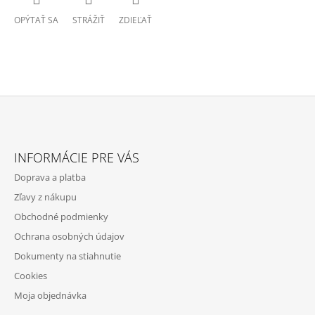
OPÝTAŤ SA
STRÁŽIŤ
ZDIEĽAŤ
Z
Á
INFORMÁCIE PRE VÁS
P
Doprava a platba
Ä
Zľavy z nákupu
T
Obchodné podmienky
I
Ochrana osobných údajov
E
Dokumenty na stiahnutie
Cookies
Moja objednávka