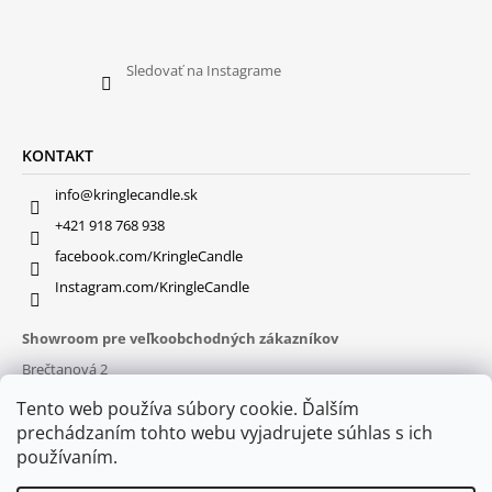
Sledovať na Instagrame
KONTAKT
info@kringlecandle.sk
+421 918 768 938
facebook.com/KringleCandle
Instagram.com/KringleCandle
Showroom pre veľkoobchodných zákazníkov
Brečtanová 2
831 01 Bratislava (
MAPA
)
Tento web používa súbory cookie. Ďalším
Otváracie hodiny
prechádzaním tohto webu vyjadrujete súhlas s ich
pon – pia : 9:30 – 16:00
používaním.