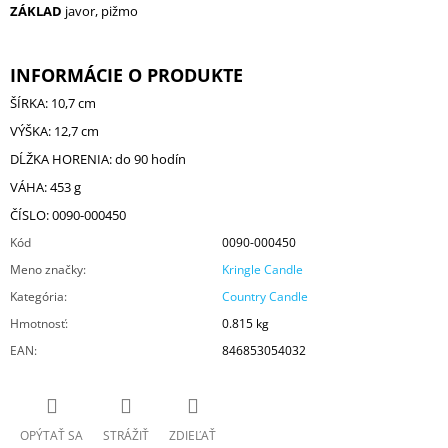
ZÁKLAD
javor, pižmo
INFORMÁCIE O PRODUKTE
ŠÍRKA: 10,7 cm
VÝŠKA: 12,7 cm
DĹŽKA HORENIA: do 90 hodín
VÁHA: 453 g
ČÍSLO: 0090-000450
Kód
0090-000450
Meno značky
:
Kringle Candle
Kategória
:
Country Candle
Hmotnosť
:
0.815 kg
EAN
:
846853054032
OPÝTAŤ SA
STRÁŽIŤ
ZDIEĽAŤ