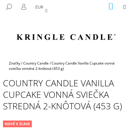
K
Prejsť
NÁKU
M
HĽADAŤ
EUR
na
KOŠÍK
O
PRIHLÁSENIE
SPÄŤ
SPÄŤ
obsah
Š
Í
Č
K
O
P
O
T
Domov
Značky
/
Country Candle
/
Country Candle Vanilla Cupcake vonná
R
sviečka stredná 2-knôtová (453 g)
E
COUNTRY CANDLE VANILLA
B
CUPCAKE VONNÁ SVIEČKA
U
J
STREDNÁ 2-KNÔTOVÁ (453 G)
E
T
E
NOVÉ V ZĽAVE
N