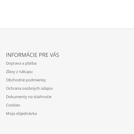
Z
Á
INFORMÁCIE PRE VÁS
P
Doprava a platba
Ä
Zľavy z nákupu
T
Obchodné podmienky
I
Ochrana osobných údajov
E
Dokumenty na stiahnutie
Cookies
Moja objednávka