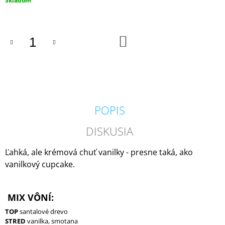
Skladom
M
cena:
E
DO
COUNTRY
KOŠÍKA
CANDLE
COFFEE
SHOP
VONNÁ
SVIEČKA
(35
G)
POPIS
1,80
€
DISKUSIA
Pôvodne:
4,50
€
Ľahká, ale krémová chuť vanilky - presne taká, ako
vanilkový cupcake.
MIX VÔNÍ:
TOP
santalové drevo
STRED
vanilka, smotana