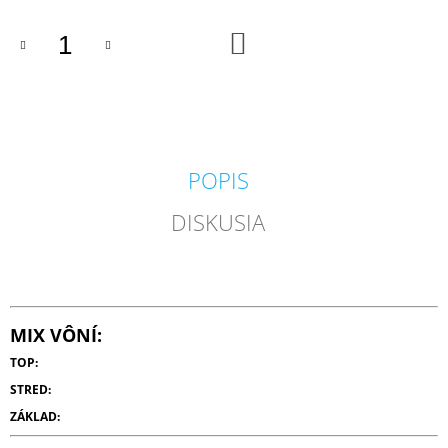
M
E
DO
KOŠÍKA
VOLUSPA
JAPONICA
FORAGED
WILDBERRY
LARGE
JAR
POPIS
VONNÁ
SVIEČKA
(18OZ
DISKUSIA
/
510G)
51
€
MIX VÔNÍ:
TOP:
STRED:
ZÁKLAD: