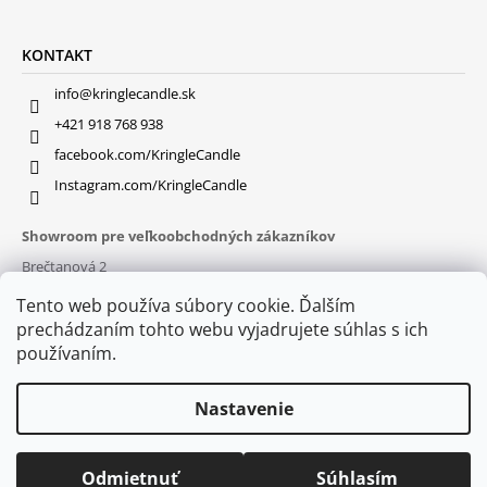
KONTAKT
info@kringlecandle.sk
+421 918 768 938
facebook.com/KringleCandle
Instagram.com/KringleCandle
Showroom pre veľkoobchodných zákazníkov
Brečtanová 2
831 01 Bratislava (
MAPA
)
Tento web používa súbory cookie. Ďalším
Otváracie hodiny
prechádzaním tohto webu vyjadrujete súhlas s ich
pon – pia : 9:30 – 16:00
používaním.
Nastavenie
Odmietnuť
Súhlasím
© 2026 Kringle Candle. Všetky práva vyhradené.
Vytvoril Shoptet