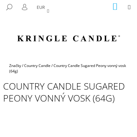
K
Prejsť
NÁKU
M
HĽADAŤ
EUR
na
KOŠÍK
O
PRIHLÁSENIE
SPÄŤ
SPÄŤ
obsah
Š
Í
Č
K
O
P
O
T
Domov
Značky
/
Country Candle
/
Country Candle Sugared Peony vonný vosk
R
(64g)
E
COUNTRY CANDLE SUGARED
B
PEONY VONNÝ VOSK (64G)
U
J
E
T
E
N