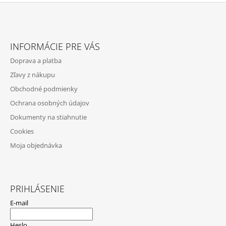
Z
Á
INFORMÁCIE PRE VÁS
P
Doprava a platba
Ä
Zľavy z nákupu
T
Obchodné podmienky
I
Ochrana osobných údajov
E
Dokumenty na stiahnutie
Cookies
Moja objednávka
PRIHLÁSENIE
E-mail
Heslo