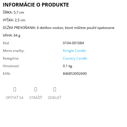
INFORMÁCIE O PRODUKTE
ŠÍRKA: 5,7 cm
VÝŠKA: 2,5 cm
DĹŽKA PREVOŇANIA: 6 dielikov voskov, ktoré môžete použiť opakovane
VÁHA: 64 g
Kód
0104-001684
Meno značky
:
Kringle Candle
Kategória
:
Country Candle
Hmotnosť
:
0.1 kg
EAN
:
846853092690
OPÝTAŤ SA
STRÁŽIŤ
ZDIEĽAŤ