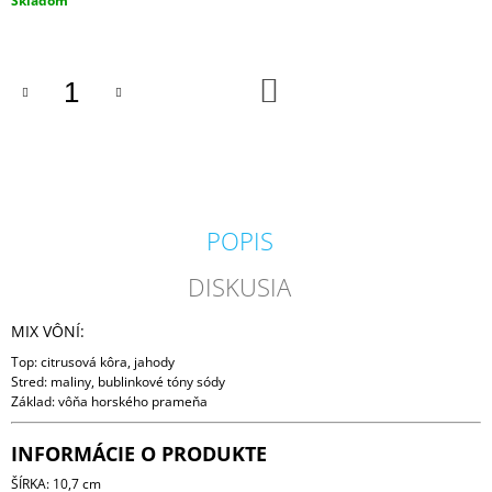
Skladom
M
cena:
E
DO
PADDYWAX
KOŠÍKA
CABANA
BORA
BORA
VONNÁ
SVIEČKA
184G
20
POPIS
€
DISKUSIA
MIX VÔNÍ:
Top: citrusová kôra, jahody
Stred: maliny, bublinkové tóny sódy
Základ: vôňa horského prameňa
INFORMÁCIE O PRODUKTE
ŠÍRKA: 10,7 cm