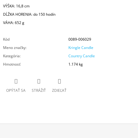
VÝŠKA: 16,8 cm
DĹŽKA HORENIA: do 150 hodín
VÁHA: 652 g
Kód
0089-006029
Meno značky
:
Kringle Candle
Kategória
:
Country Candle
Hmotnosť
:
1.174 kg
OPÝTAŤ SA
STRÁŽIŤ
ZDIEĽAŤ