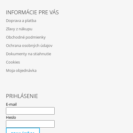
Z
Á
INFORMÁCIE PRE VÁS
P
Doprava a platba
Ä
Zľavy z nákupu
T
Obchodné podmienky
I
Ochrana osobných údajov
E
Dokumenty na stiahnutie
Cookies
Moja objednávka
PRIHLÁSENIE
E-mail
Heslo