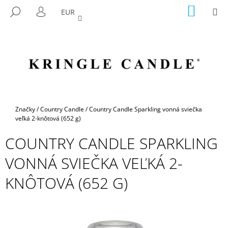
K
Prejsť
NÁKU
M
HĽADAŤ
EUR
na
KOŠÍK
O
PRIHLÁSENIE
SPÄŤ
SPÄŤ
obsah
Š
Í
Č
K
O
P
O
T
Domov
Značky
/
Country Candle
/
Country Candle Sparkling vonná sviečka
R
veľká 2-knôtová (652 g)
E
COUNTRY CANDLE SPARKLING
B
VONNÁ SVIEČKA VEĽKÁ 2-
U
J
KNÔTOVÁ (652 G)
E
T
E
N