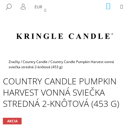
K
Prejsť
NÁKU
M
HĽADAŤ
EUR
na
KOŠÍK
O
PRIHLÁSENIE
SPÄŤ
SPÄŤ
obsah
Š
Í
Č
K
O
P
O
T
Domov
Značky
/
Country Candle
/
Country Candle Pumpkin Harvest vonná
R
sviečka stredná 2-knôtová (453 g)
E
COUNTRY CANDLE PUMPKIN
B
HARVEST VONNÁ SVIEČKA
U
J
STREDNÁ 2-KNÔTOVÁ (453 G)
E
T
E
AKCIA
N