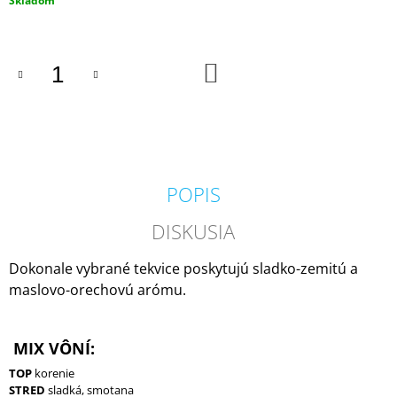
Skladom
M
cena:
E
DO
VILA
KOŠÍKA
HERMANOS
APOTHECARY
PATCHOULI
&
VANILLA
DIFÚZOR
100
POPIS
ML
16,90
DISKUSIA
€
Dokonale vybrané tekvice poskytujú sladko-zemitú a
maslovo-orechovú arómu.
MIX VÔNÍ:
TOP
korenie
STRED
sladká, smotana