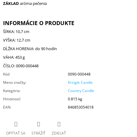
ZÁKLAD
aróma pečenia
INFORMÁCIE O PRODUKTE
ŠÍRKA: 10,7 cm
VÝŠKA: 12,7 cm
DĹŽKA HORENIA: do 90 hodín
VÁHA: 453 g
ČÍSLO: 0090-000448
Kód
0090-000448
Meno značky
:
Kringle Candle
Kategória
:
Country Candle
Hmotnosť
:
0.815 kg
EAN
:
846853054018
OPÝTAŤ SA
STRÁŽIŤ
ZDIEĽAŤ