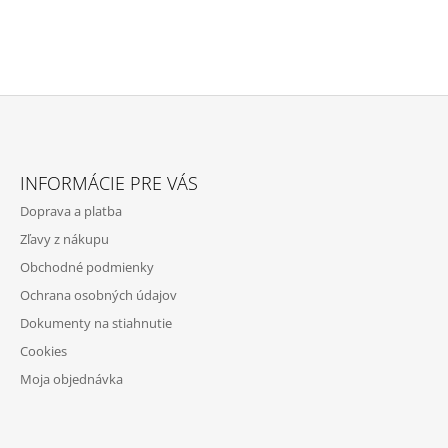
Z
Á
INFORMÁCIE PRE VÁS
P
Doprava a platba
Ä
Zľavy z nákupu
T
Obchodné podmienky
I
Ochrana osobných údajov
E
Dokumenty na stiahnutie
Cookies
Moja objednávka