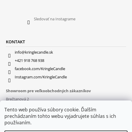
Sledovať na Instagrame
KONTAKT
info@kringlecandle.sk
+421 918 768 938
facebook.com/KringleCandle
Instagram.com/KringleCandle
Showroom pre veľkoobchodných zákazníkov
Brečtanová 2
831 01 Bratislava (
MAPA
)
Tento web používa súbory cookie. Ďalším
Otváracie hodiny
prechádzaním tohto webu vyjadrujete súhlas s ich
pon – pia : 9:30 – 16:00
používaním.