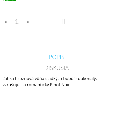
Skladom
M
cena:
E
DO
VOLUSPA
KOŠÍKA
JAPONICA
FORAGED
WILDBERRY
LARGE
JAR
VONNÁ
SVIEČKA
POPIS
(18OZ
/
510G)
DISKUSIA
51
€
Ľahká hroznová vôňa sladkých bobúľ - dokonalý,
vzrušujúci a romantický Pinot Noir.