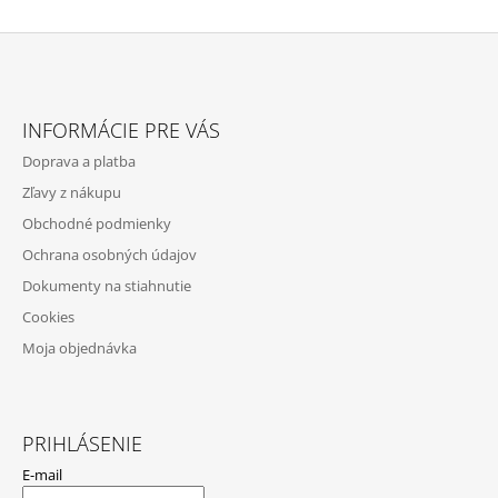
Z
Á
INFORMÁCIE PRE VÁS
P
Doprava a platba
Ä
Zľavy z nákupu
T
Obchodné podmienky
I
Ochrana osobných údajov
E
Dokumenty na stiahnutie
Cookies
Moja objednávka
PRIHLÁSENIE
E-mail