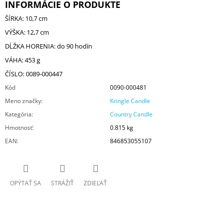
INFORMÁCIE O PRODUKTE
ŠÍRKA: 10,7 cm
VÝŠKA: 12,7 cm
DĹŽKA HORENIA: do 90 hodín
VÁHA: 453 g
ČÍSLO: 0089-000447
Kód
0090-000481
Meno značky
:
Kringle Candle
Kategória
:
Country Candle
Hmotnosť
:
0.815 kg
EAN
:
846853055107
OPÝTAŤ SA
STRÁŽIŤ
ZDIEĽAŤ