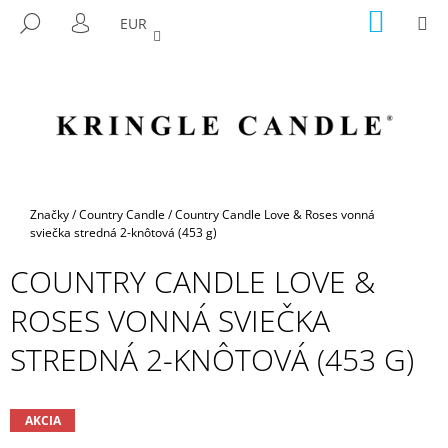
K
Prejsť
NÁKU
M
HĽADAŤ
EUR
na
KOŠÍK
O
PRIHLÁSENIE
SPÄŤ
SPÄŤ
obsah
Š
Í
Č
K
O
P
O
T
Domov
Značky
/
Country Candle
/
Country Candle Love & Roses vonná
R
sviečka stredná 2-knôtová (453 g)
E
COUNTRY CANDLE LOVE &
B
ROSES VONNÁ SVIEČKA
U
J
STREDNÁ 2-KNÔTOVÁ (453 G)
E
T
E
AKCIA
N