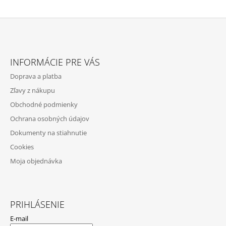
Z
Á
INFORMÁCIE PRE VÁS
P
Doprava a platba
Ä
Zľavy z nákupu
T
Obchodné podmienky
I
Ochrana osobných údajov
E
Dokumenty na stiahnutie
Cookies
Moja objednávka
PRIHLÁSENIE
E-mail