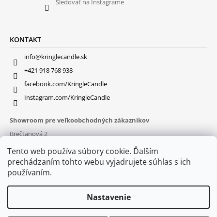
Sledovať na Instagrame
KONTAKT
info@kringlecandle.sk
+421 918 768 938
facebook.com/KringleCandle
Instagram.com/KringleCandle
Showroom pre veľkoobchodných zákazníkov
Brečtanová 2
831 01 Bratislava (
MAPA
)
Tento web používa súbory cookie. Ďalším
Otváracie hodiny
prechádzaním tohto webu vyjadrujete súhlas s ich
pon – pia : 9:30 – 16:00
používaním.
Nastavenie