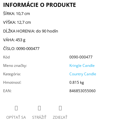
INFORMÁCIE O PRODUKTE
ŠÍRKA: 10,7 cm
VÝŠKA: 12,7 cm
DĹŽKA HORENIA: do 90 hodín
VÁHA: 453 g
ČÍSLO: 0090-000477
Kód
0090-000477
Meno značky
:
Kringle Candle
Kategória
:
Country Candle
Hmotnosť
:
0.815 kg
EAN
:
846853055060
OPÝTAŤ SA
STRÁŽIŤ
ZDIEĽAŤ