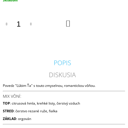
Skladom
M
cena:
E
DO
PADDYWAX
KOŠÍKA
CABANA
BORA
BORA
VONNÁ
SVIEČKA
184G
20
POPIS
€
DISKUSIA
Povedz "Ľúbim Ťa" s touto zmyselnou, romantickou vôňou.
MIX VÔNÍ:
TOP
: citrusová hmla, krehké listy, čerstvý vzduch
STRED
: čerstvo rezané ruže, fialka
ZÁKLAD
: orgován