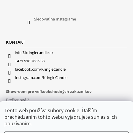
Sledovať na Instagrame
KONTAKT
info@kringlecandle.sk
+421 918 768 938
facebook.com/KringleCandle
Instagram.com/KringleCandle
Showroom pre veľkoobchodných zákazníkov
Brečtanová 2
831 01 Bratislava (
MAPA
)
Tento web používa súbory cookie. Ďalším
Otváracie hodiny
prechádzaním tohto webu vyjadrujete súhlas s ich
pon – pia : 9:30 – 16:00
používaním.