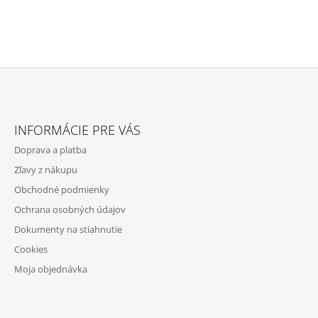
Z
Á
INFORMÁCIE PRE VÁS
P
Doprava a platba
Ä
Zľavy z nákupu
T
Obchodné podmienky
I
Ochrana osobných údajov
E
Dokumenty na stiahnutie
Cookies
Moja objednávka