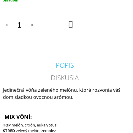
Skladom
M
cena:
E
DO
VOLUSPA
KOŠÍKA
JAPONICA
HOLIDAY
NOBLE
FIR
GARLAND
MINI
TIN
POPIS
VONNÁ
SVIEČKA
113G
DISKUSIA
20,50
€
Jedinečná vôňa zeleného melónu, ktorá rozvonia váš
dom sladkou ovocnou arómou.
MIX VÔNÍ:
TOP
melón, citrón, eukalyptus
STRED
zelený melón, zemolez