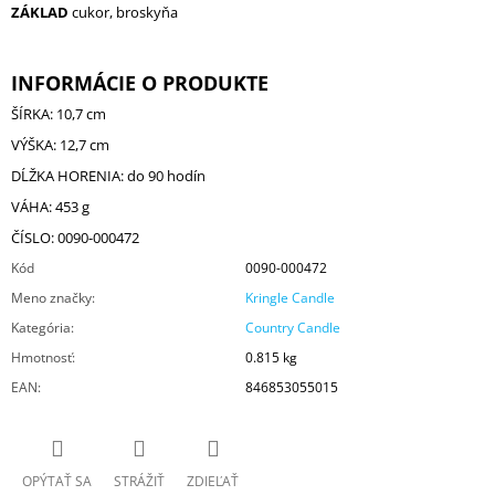
ZÁKLAD
cukor, broskyňa
INFORMÁCIE O PRODUKTE
ŠÍRKA: 10,7 cm
VÝŠKA: 12,7 cm
DĹŽKA HORENIA: do 90 hodín
VÁHA: 453 g
ČÍSLO: 0090-000472
Kód
0090-000472
Meno značky
:
Kringle Candle
Kategória
:
Country Candle
Hmotnosť
:
0.815 kg
EAN
:
846853055015
OPÝTAŤ SA
STRÁŽIŤ
ZDIEĽAŤ