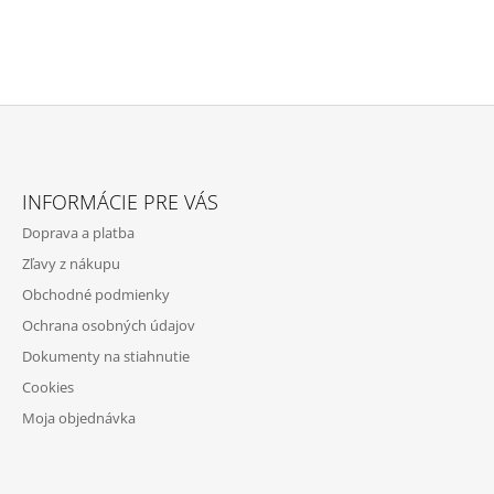
Z
Á
INFORMÁCIE PRE VÁS
P
Doprava a platba
Ä
Zľavy z nákupu
T
Obchodné podmienky
I
Ochrana osobných údajov
E
Dokumenty na stiahnutie
Cookies
Moja objednávka