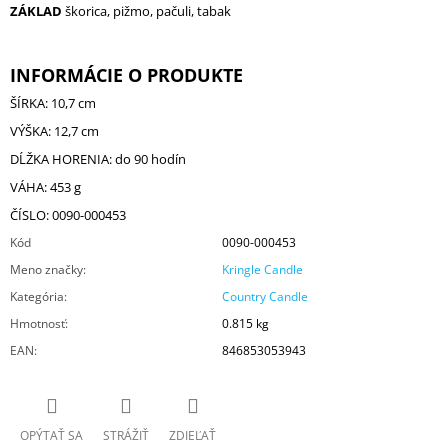
ZÁKLAD
škorica, pižmo, pačuli, tabak
INFORMÁCIE O PRODUKTE
ŠÍRKA: 10,7 cm
VÝŠKA: 12,7 cm
DĹŽKA HORENIA: do 90 hodín
VÁHA: 453 g
ČÍSLO: 0090-000453
Kód
0090-000453
Meno značky
:
Kringle Candle
Kategória
:
Country Candle
Hmotnosť
:
0.815 kg
EAN
:
846853053943
OPÝTAŤ SA
STRÁŽIŤ
ZDIEĽAŤ