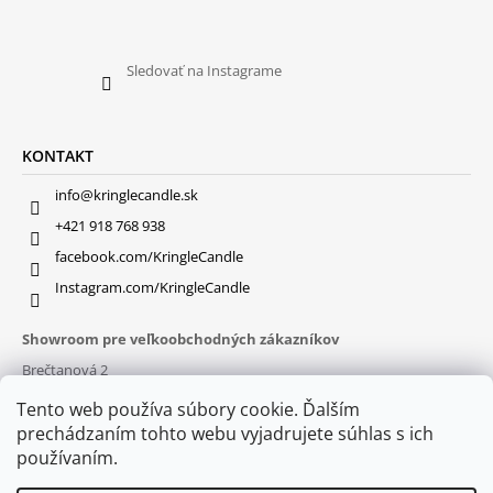
Sledovať na Instagrame
KONTAKT
info@kringlecandle.sk
+421 918 768 938
facebook.com/KringleCandle
Instagram.com/KringleCandle
Showroom pre veľkoobchodných zákazníkov
Brečtanová 2
831 01 Bratislava (
MAPA
)
Tento web používa súbory cookie. Ďalším
Otváracie hodiny
prechádzaním tohto webu vyjadrujete súhlas s ich
pon – pia : 9:30 – 16:00
používaním.