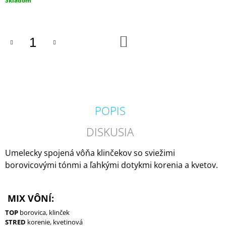
Skladom
M
cena:
E
DO
PADDYWAX
KOŠÍKA
CABANA
BORA
BORA
VONNÁ
SVIEČKA
184G
20
POPIS
€
DISKUSIA
Umelecky spojená vôňa klinčekov so sviežimi
borovicovými tónmi a ľahkými dotykmi korenia a kvetov.
MIX VÔNÍ:
TOP
borovica, klinček
STRED
korenie, kvetinová