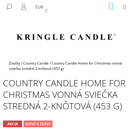
K
Prejsť
NÁKU
M
HĽADAŤ
EUR
na
KOŠÍK
O
PRIHLÁSENIE
SPÄŤ
SPÄŤ
obsah
Š
Í
Č
K
O
P
O
T
Domov
Značky
/
Country Candle
/
Country Candle Home for Christmas vonná
R
sviečka stredná 2-knôtová (453 g)
E
COUNTRY CANDLE HOME FOR
B
CHRISTMAS VONNÁ SVIEČKA
U
J
STREDNÁ 2-KNÔTOVÁ (453 G)
E
T
E
AKCIA
NOVÉ V ZĽAVE
N