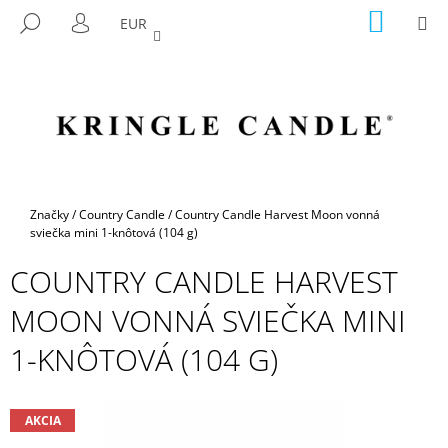
K
Prejsť
NÁKU
M
HĽADAŤ
EUR
na
KOŠÍK
O
PRIHLÁSENIE
SPÄŤ
SPÄŤ
obsah
Š
Í
Č
K
O
P
O
T
Domov
Značky
/
Country Candle
/
Country Candle Harvest Moon vonná
R
sviečka mini 1-knôtová (104 g)
E
COUNTRY CANDLE HARVEST
B
MOON VONNÁ SVIEČKA MINI
U
J
1-KNÔTOVÁ (104 G)
E
T
E
AKCIA
N