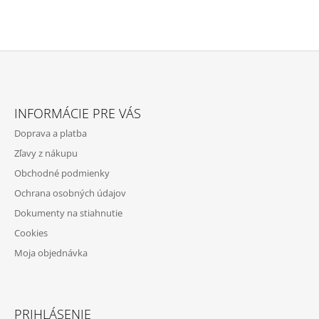
Z
Á
INFORMÁCIE PRE VÁS
P
Doprava a platba
Ä
Zľavy z nákupu
T
Obchodné podmienky
I
Ochrana osobných údajov
E
Dokumenty na stiahnutie
Cookies
Moja objednávka
PRIHLÁSENIE