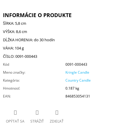
INFORMÁCIE O PRODUKTE
ŠÍRKA: 5,8 cm
VÝŠKA: 8,6 cm
DĹŽKA HORENIA: do 30 hodín
VÁHA: 104 g
ČÍSLO: 0091-000443
Kód
0091-000443
Meno značky
:
Kringle Candle
Kategória
:
Country Candle
Hmotnosť
:
0.187 kg
EAN
:
846853054131
OPÝTAŤ SA
STRÁŽIŤ
ZDIEĽAŤ