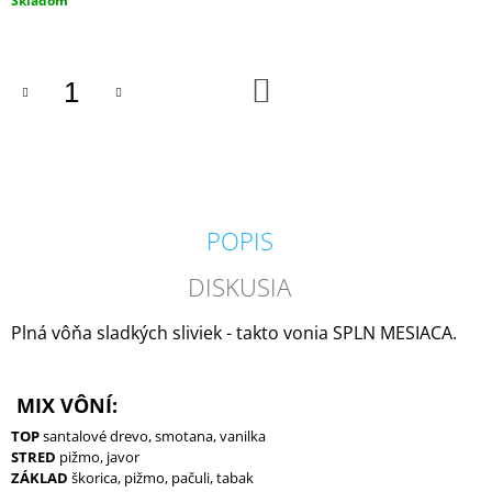
Skladom
M
cena:
E
DO
COUNTRY
KOŠÍKA
CANDLE
COFFEE
SHOP
VONNÁ
SVIEČKA
(35
G)
POPIS
1,80
€
DISKUSIA
Pôvodne:
4,50
€
Plná vôňa sladkých sliviek - takto vonia SPLN MESIACA.
MIX VÔNÍ:
TOP
santalové drevo, smotana, vanilka
STRED
pižmo, javor
ZÁKLAD
škorica, pižmo, pačuli, tabak