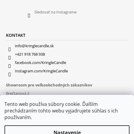
Sledovať na Instagrame
KONTAKT
info@kringlecandle.sk
+421 918 768 938
facebook.com/KringleCandle
Instagram.com/KringleCandle
Showroom pre veľkoobchodných zákazníkov
Brečtanová 2
831 01 Bratislava (
MAPA
)
Tento web používa súbory cookie. Ďalším
Otváracie hodiny
prechádzaním tohto webu vyjadrujete súhlas s ich
pon – pia : 9:30 – 16:00
používaním.
Nastavenie