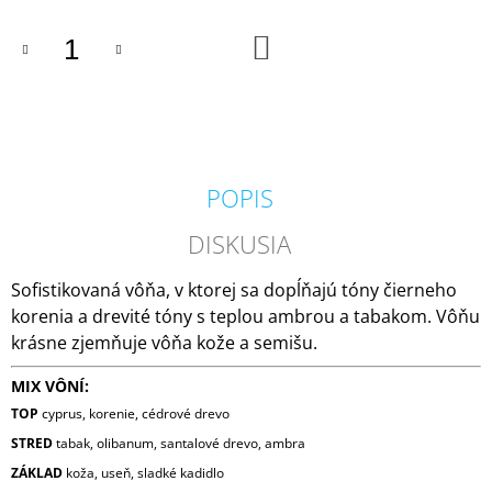
M
E
DO
KOŠÍKA
VOLUSPA
JAPONICA
FORAGED
WILDBERRY
LARGE
JAR
POPIS
VONNÁ
SVIEČKA
(18OZ
DISKUSIA
/
510G)
Sofistikovaná vôňa, v ktorej sa dopĺňajú tóny čierneho
51
korenia a drevité tóny s teplou ambrou a tabakom. Vôňu
€
krásne zjemňuje vôňa kože a semišu.
MIX VÔNÍ:
TOP
cyprus, korenie, cédrové drevo
STRED
tabak, olibanum, santalové drevo, ambra
ZÁKLAD
koža, useň, sladké kadidlo