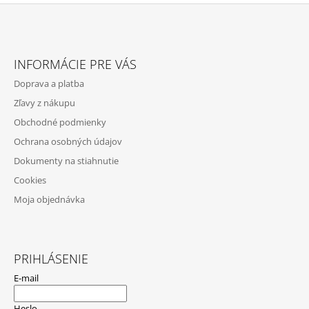
Z
Á
INFORMÁCIE PRE VÁS
P
Doprava a platba
Ä
Zľavy z nákupu
T
Obchodné podmienky
I
Ochrana osobných údajov
E
Dokumenty na stiahnutie
Cookies
Moja objednávka
PRIHLÁSENIE
E-mail
Heslo