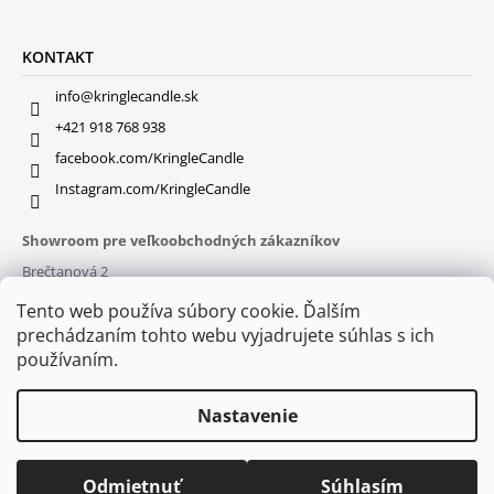
KONTAKT
info@kringlecandle.sk
+421 918 768 938
facebook.com/KringleCandle
Instagram.com/KringleCandle
Showroom pre veľkoobchodných zákazníkov
Brečtanová 2
831 01 Bratislava (
MAPA
)
Tento web používa súbory cookie. Ďalším
Otváracie hodiny
prechádzaním tohto webu vyjadrujete súhlas s ich
pon – pia : 9:30 – 16:00
používaním.
Nastavenie
Odmietnuť
Súhlasím
© 2026 Kringle Candle. Všetky práva vyhradené.
Vytvoril Shoptet