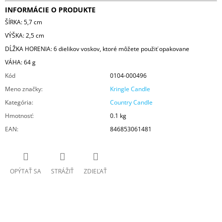
INFORMÁCIE O PRODUKTE
ŠÍRKA: 5,7 cm
VÝŠKA: 2,5 cm
DĹŽKA HORENIA: 6 dielikov voskov, ktoré môžete použiť opakovane
VÁHA: 64 g
Kód
0104-000496
Meno značky
:
Kringle Candle
Kategória
:
Country Candle
Hmotnosť
:
0.1 kg
EAN
:
846853061481
OPÝTAŤ SA
STRÁŽIŤ
ZDIEĽAŤ