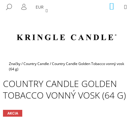
K
Prejsť
NÁKU
M
HĽADAŤ
EUR
na
KOŠÍK
O
PRIHLÁSENIE
SPÄŤ
SPÄŤ
obsah
Š
Í
Č
K
O
P
O
T
Domov
Značky
/
Country Candle
/
Country Candle Golden Tobacco vonný vosk
R
(64 g)
E
COUNTRY CANDLE GOLDEN
B
TOBACCO VONNÝ VOSK (64 G)
U
J
E
AKCIA
T
E
N