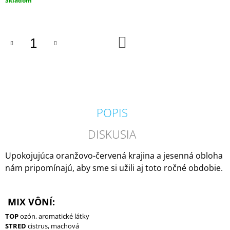
Skladom
M
cena:
E
DO
IPURO
KOŠÍKA
ESSENTIALS
TIME
TO
GLOW
SVIEČKA
+
DIFÚZOR
POPIS
V
DARČEKOVOM
BALENÍ
DISKUSIA
125G
/
50ML
Upokojujúca oranžovo-červená krajina a jesenná obloha
nám pripomínajú, aby sme si užili aj toto ročné obdobie.
13,50
€
MIX VÔNÍ:
TOP
ozón, aromatické látky
STRED
cistrus, machová