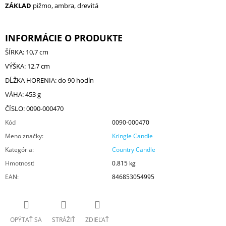
ZÁKLAD
pižmo, ambra, drevitá
INFORMÁCIE O PRODUKTE
ŠÍRKA: 10,7 cm
VÝŠKA: 12,7 cm
DĹŽKA HORENIA: do 90 hodín
VÁHA: 453 g
ČÍSLO: 0090-000470
Kód
0090-000470
Meno značky
:
Kringle Candle
Kategória
:
Country Candle
Hmotnosť
:
0.815 kg
EAN
:
846853054995
OPÝTAŤ SA
STRÁŽIŤ
ZDIEĽAŤ