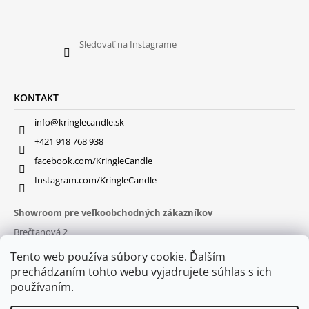
Sledovať na Instagrame
KONTAKT
info@kringlecandle.sk
+421 918 768 938
facebook.com/KringleCandle
Instagram.com/KringleCandle
Showroom pre veľkoobchodných zákazníkov
Brečtanová 2
831 01 Bratislava (
MAPA
)
Tento web používa súbory cookie. Ďalším
Otváracie hodiny
prechádzaním tohto webu vyjadrujete súhlas s ich
pon – pia : 9:30 – 16:00
používaním.