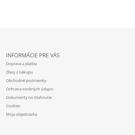
Z
Á
INFORMÁCIE PRE VÁS
P
Doprava a platba
Ä
Zľavy z nákupu
T
Obchodné podmienky
I
Ochrana osobných údajov
E
Dokumenty na stiahnutie
Cookies
Moja objednávka