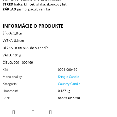
STRED
fialka, klinček, slivka, škoricový list
ZÁKLAD
pižmo, pačuli, vanilka
INFORMÁCIE O PRODUKTE
ŠÍRKA: 5,8 cm
VÝŠKA: 8,6 cm
DĹŽKA HORENIA: do 50 hodín
VÁHA: 104 g
ČÍSLO: 0091-000469
Kód
0091-000469
Meno značky
:
Kringle Candle
Kategória
:
Country Candle
Hmotnosť
:
0.187 kg
EAN
:
846853055350