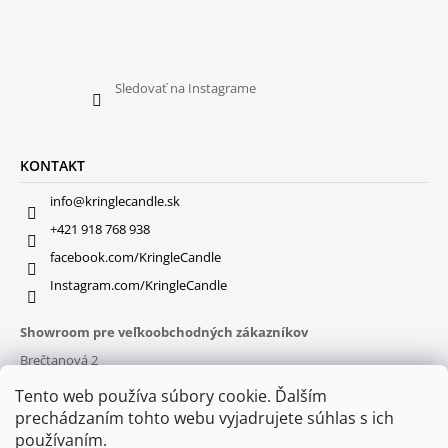
Sledovať na Instagrame
KONTAKT
info@kringlecandle.sk
+421 918 768 938
facebook.com/KringleCandle
Instagram.com/KringleCandle
Showroom pre veľkoobchodných zákazníkov
Brečtanová 2
831 01 Bratislava (
MAPA
)
Tento web používa súbory cookie. Ďalším
Otváracie hodiny
prechádzaním tohto webu vyjadrujete súhlas s ich
pon – pia : 9:30 – 16:00
používaním.