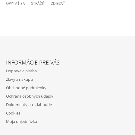
OPÝTAŤ SA
STRÁŽIŤ
ZDIEĽAŤ
Z
Á
INFORMÁCIE PRE VÁS
P
Doprava a platba
Ä
Zľavy z nákupu
T
Obchodné podmienky
I
Ochrana osobných údajov
E
Dokumenty na stiahnutie
Cookies
Moja objednávka