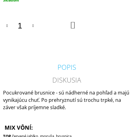
Skladom
M
cena:
E
DO
VOLUSPA
KOŠÍKA
JAPONICA
HOLIDAY
NOBLE
FIR
GARLAND
MINI
TIN
POPIS
VONNÁ
SVIEČKA
113G
DISKUSIA
20,50
€
Pocukrované brusnice - sú nádherné na pohľad a majú
vynikajúcu chuť. Po prehryznutí sú trochu trpké, na
záver však príjemne sladké.
MIX VÔNÍ:
TOP
červené jablko, moruša, brusnica