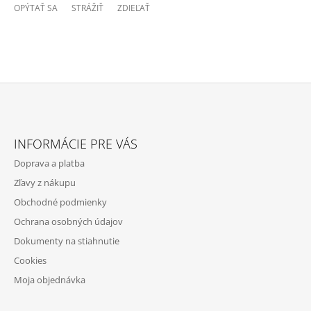
OPÝTAŤ SA
STRÁŽIŤ
ZDIEĽAŤ
Z
Á
INFORMÁCIE PRE VÁS
P
Doprava a platba
Ä
Zľavy z nákupu
T
Obchodné podmienky
I
Ochrana osobných údajov
E
Dokumenty na stiahnutie
Cookies
Moja objednávka