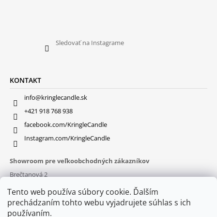
Sledovať na Instagrame
KONTAKT
info@kringlecandle.sk
+421 918 768 938
facebook.com/KringleCandle
Instagram.com/KringleCandle
Showroom pre veľkoobchodných zákazníkov
Brečtanová 2
831 01 Bratislava (
MAPA
)
Tento web používa súbory cookie. Ďalším
Otváracie hodiny
prechádzaním tohto webu vyjadrujete súhlas s ich
pon – pia : 9:30 – 16:00
používaním.