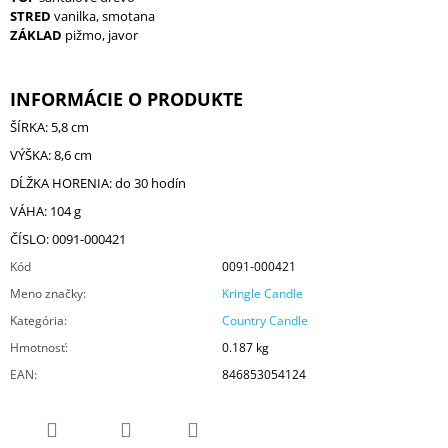
STRED
vanilka, smotana
ZÁKLAD
pižmo, javor
INFORMÁCIE O PRODUKTE
ŠÍRKA: 5,8 cm
VÝŠKA: 8,6 cm
DĹŽKA HORENIA: do 30 hodín
VÁHA: 104 g
ČÍSLO: 0091-000421
Kód
0091-000421
Meno značky
:
Kringle Candle
Kategória
:
Country Candle
Hmotnosť
:
0.187 kg
EAN
:
846853054124