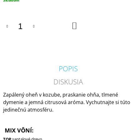
Skladom
M
cena:
E
DO
COUNTRY
KOŠÍKA
CANDLE
COFFEE
SHOP
VONNÁ
SVIEČKA
(35
G)
POPIS
1,80
€
DISKUSIA
Pôvodne:
4,50
€
Zapálený oheň v kozube, praskanie ohňa, tlmené
dymenie a jemná citrusová aróma. Vychutnajte si túto
jedinečnú atmosféru.
MIX VÔNÍ:
TOP
santalové drevo