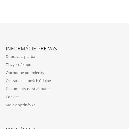
Z
Á
INFORMÁCIE PRE VÁS
P
Doprava a platba
Ä
Zľavy z nákupu
T
Obchodné podmienky
I
Ochrana osobných údajov
E
Dokumenty na stiahnutie
Cookies
Moja objednávka