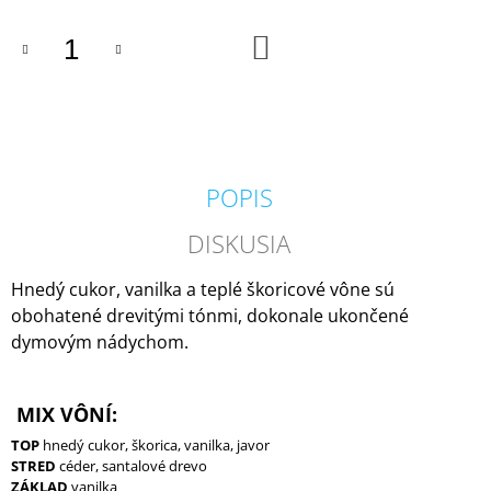
M
E
DO
KOŠÍKA
VOLUSPA
JAPONICA
HOLIDAY
NOBLE
FIR
GARLAND
POPIS
MINI
TIN
VONNÁ
DISKUSIA
SVIEČKA
113G
Hnedý cukor, vanilka a teplé škoricové vône sú
20,50
obohatené drevitými tónmi, dokonale ukončené
€
dymovým nádychom.
MIX VÔNÍ:
TOP
hnedý cukor, škorica, vanilka, javor
STRED
céder, santalové drevo
ZÁKLAD
vanilka