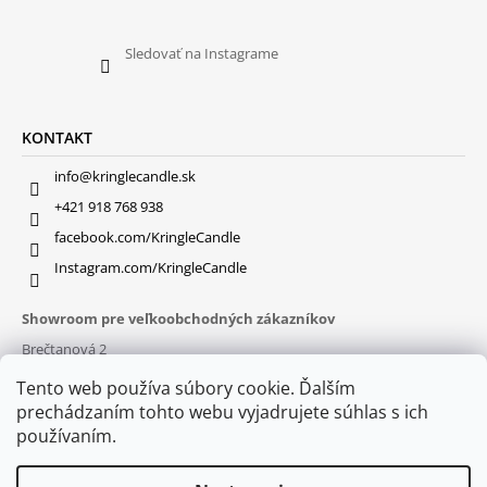
Sledovať na Instagrame
KONTAKT
info@kringlecandle.sk
+421 918 768 938
facebook.com/KringleCandle
Instagram.com/KringleCandle
Showroom pre veľkoobchodných zákazníkov
Brečtanová 2
831 01 Bratislava (
MAPA
)
Tento web používa súbory cookie. Ďalším
Otváracie hodiny
prechádzaním tohto webu vyjadrujete súhlas s ich
pon – pia : 9:30 – 16:00
používaním.