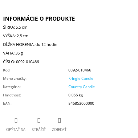
INFORMÁCIE O PRODUKTE
ŠÍRKA: 5,5 cm
VÝŠKA: 2,5 cm
DĹŽKA HORENIA: do 12 hodín
VÁHA: 35 g
ČÍSLO: 0092-010466
Kód
0092-010466
Meno značky
:
Kringle Candle
Kategória
:
Country Candle
Hmotnosť
:
0.055 kg
EAN
:
846853000000
OPÝTAŤ SA
STRÁŽIŤ
ZDIEĽAŤ