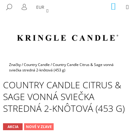
K
Prejsť
NÁKU
M
HĽADAŤ
EUR
na
KOŠÍK
O
PRIHLÁSENIE
SPÄŤ
SPÄŤ
obsah
Š
Í
Č
K
O
P
O
T
Domov
Značky
/
Country Candle
/
Country Candle Citrus & Sage vonná
R
sviečka stredná 2-knôtová (453 g)
E
COUNTRY CANDLE CITRUS &
B
SAGE VONNÁ SVIEČKA
U
J
STREDNÁ 2-KNÔTOVÁ (453 G)
E
T
E
AKCIA
NOVÉ V ZĽAVE
N