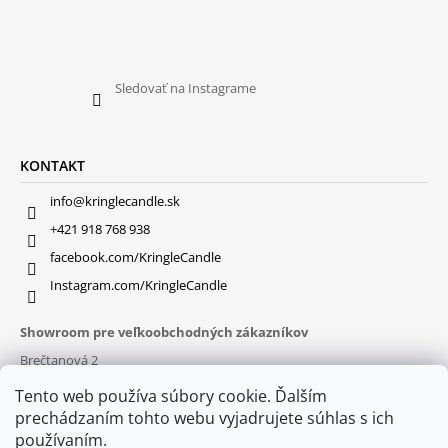
Sledovať na Instagrame
KONTAKT
info@kringlecandle.sk
+421 918 768 938
facebook.com/KringleCandle
Instagram.com/KringleCandle
Showroom pre veľkoobchodných zákazníkov
Brečtanová 2
831 01 Bratislava (
MAPA
)
Tento web používa súbory cookie. Ďalším
Otváracie hodiny
prechádzaním tohto webu vyjadrujete súhlas s ich
pon – pia : 9:30 – 16:00
používaním.