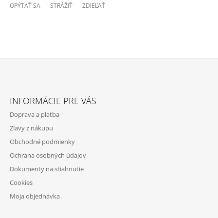
OPÝTAŤ SA
STRÁŽIŤ
ZDIEĽAŤ
Z
Á
INFORMÁCIE PRE VÁS
P
Doprava a platba
Ä
Zľavy z nákupu
T
Obchodné podmienky
I
Ochrana osobných údajov
E
Dokumenty na stiahnutie
Cookies
Moja objednávka