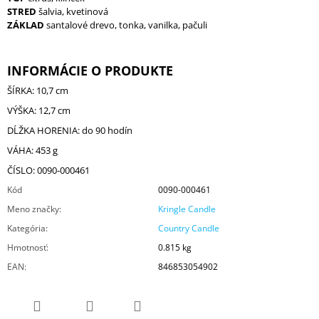
STRED
šalvia, kvetinová
ZÁKLAD
santalové drevo, tonka, vanilka, pačuli
INFORMÁCIE O PRODUKTE
ŠÍRKA: 10,7 cm
VÝŠKA: 12,7 cm
DĹŽKA HORENIA: do 90 hodín
VÁHA: 453 g
ČÍSLO: 0090-000461
Kód
0090-000461
Meno značky
:
Kringle Candle
Kategória
:
Country Candle
Hmotnosť
:
0.815 kg
EAN
:
846853054902