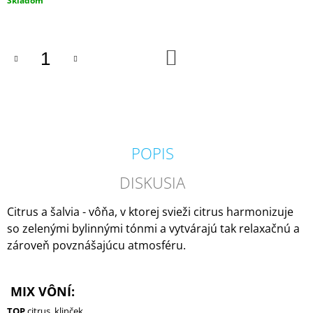
Skladom
M
cena:
E
DO
VOLUSPA
KOŠÍKA
JAPONICA
HOLIDAY
NOBLE
FIR
GARLAND
MINI
TIN
POPIS
VONNÁ
SVIEČKA
113G
DISKUSIA
20,50
€
Citrus a šalvia - vôňa, v ktorej svieži citrus harmonizuje
so zelenými bylinnými tónmi a vytvárajú tak relaxačnú a
zároveň povznášajúcu atmosféru.
MIX VÔNÍ:
TOP
citrus, klinček