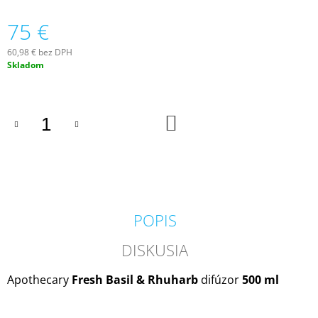
M
75 €
E
60,98 € bez DPH
VILA
Jednotková
Skladom
HERMANOS
cena:
APOTHECARY
PATCHOULI
&
VANILLA
DO
KOŠÍKA
DIFÚZOR
100
ML
16,90
€
POPIS
DISKUSIA
Apothecary
Fresh Basil & Rhuharb
difúzor
500 ml