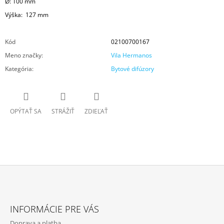
Ø: 100 mm
Výška:
127 mm
Kód
02100700167
Meno značky
:
Vila Hermanos
Kategória
:
Bytové difúzory
OPÝTAŤ SA
STRÁŽIŤ
ZDIEĽAŤ
Z
Á
INFORMÁCIE PRE VÁS
P
Doprava a platba