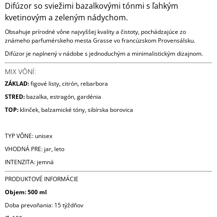
Difúzor so sviežimi bazalkovými tónmi s ľahkým
kvetinovým a zeleným nádychom.
Obsahuje prírodné vône najvyššej kvality a čistoty, pochádzajúce zo
známeho parfumérskeho mesta Grasse vo francúzskom Provensálsku.
Difúzor je naplnený v nádobe s jednoduchým a minimalistickým dizajnom.
MIX VÔNÍ:
ZÁKLAD:
figové listy, citrón, rebarbora
STRED:
bazalka, estragón, gardénia
TOP:
klinček, balzamické tóny, sibírska borovica
TYP VÔNE: unisex
VHODNÁ PRE: jar, leto
INTENZITA: jemná
PRODUKTOVÉ INFORMÁCIE
Objem: 500 ml
Doba prevoňania: 15 týždňov