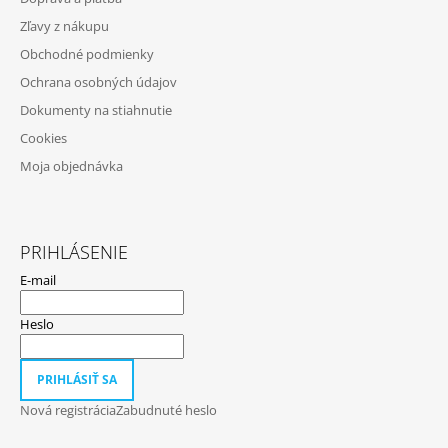
Ä
Zľavy z nákupu
T
Obchodné podmienky
I
Ochrana osobných údajov
E
Dokumenty na stiahnutie
Cookies
Moja objednávka
PRIHLÁSENIE
E-mail
Heslo
PRIHLÁSIŤ SA
Nová registrácia
Zabudnuté heslo