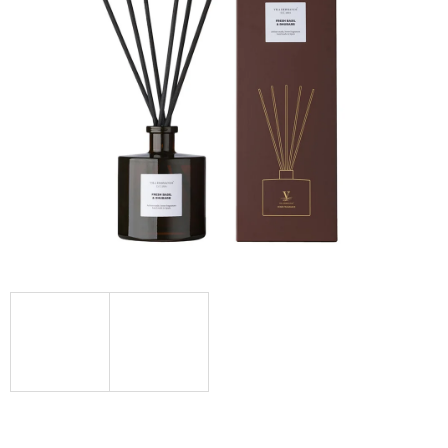
Á
J
S
Ť
?
HĽADAŤ
O
D
P
O
R
Ú
Č
A