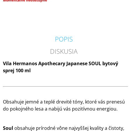
Momentálne nedostupné
M
cena:
E
KRINGLE
CANDLE
GREY
POPIS
VONNÁ
SVIEČKA
VEĽKÁ
DISKUSIA
2-
KNÔTOVÁ
Vila Hermanos Apothecary Japanese SOUL bytový
(624
G)
sprej 100 ml
36,90
€
Obsahuje jemné a teplé drevité tóny, ktoré vás prenesú
do pokojného lesa a nabijú vás pozitívnou energiou.
Soul
obsahuje prírodné vône najvyššej kvality a čistoty,