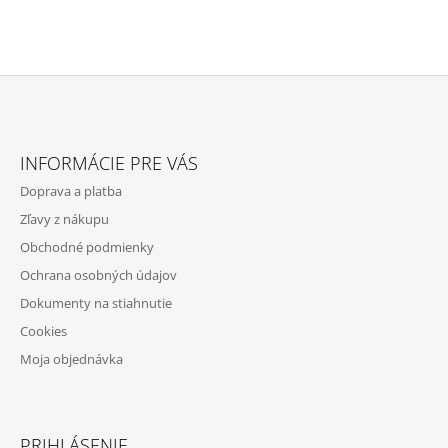
Z
Á
INFORMÁCIE PRE VÁS
P
Doprava a platba
Ä
Zľavy z nákupu
T
Obchodné podmienky
I
Ochrana osobných údajov
E
Dokumenty na stiahnutie
Cookies
Moja objednávka
PRIHLÁSENIE