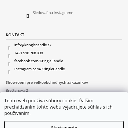
Sledovať na Instagrame
KONTAKT
info@kringlecandle.sk
+421 918 768 938
facebook.com/KringleCandle
Instagram.com/KringleCandle
Showroom pre veľkoobchodných zákazníkov
Brečtanová 2
831 01 Bratislava (
MAPA
)
Tento web používa súbory cookie. Ďalším
Otváracie hodiny
prechádzaním tohto webu vyjadrujete súhlas s ich
pon – pia : 9:30 – 16:00
používaním.
Nastavenie