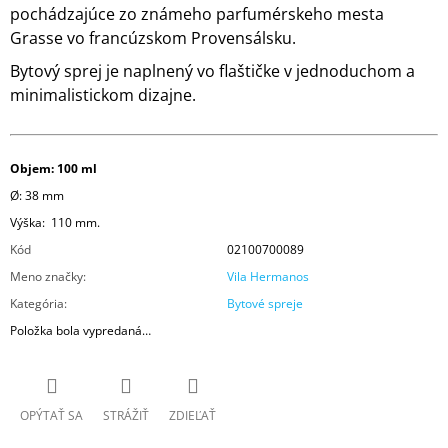
pochádzajúce zo známeho parfumérskeho mesta
Grasse vo francúzskom Provensálsku.
Bytový sprej je naplnený vo flaštičke v jednoduchom a
minimalistickom dizajne.
Objem: 100 ml
Ø: 38 mm
Výška:
110 mm.
Kód
02100700089
Meno značky
:
Vila Hermanos
Kategória
:
Bytové spreje
Položka bola vypredaná…
OPÝTAŤ SA
STRÁŽIŤ
ZDIEĽAŤ