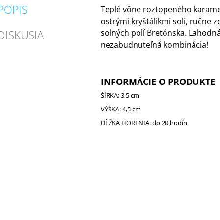
POPIS
Teplé vône roztopeného karamel
ostrými kryštálikmi soli, ručne 
DISKUSIA
solných polí Bretónska. Lahodná
nezabudnuteľná kombinácia!
INFORMÁCIE O PRODUKTE
ŠÍRKA: 3,5 cm
VÝŠKA: 4,5 cm
DĹŽKA HORENIA: do 20 hodín