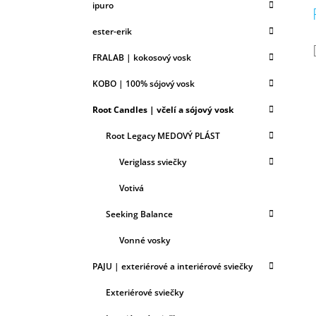
ipuro
ester-erik
FRALAB | kokosový vosk
KOBO | 100% sójový vosk
Root Candles | včelí a sójový vosk
Root Legacy MEDOVÝ PLÁST
Veriglass sviečky
Votivá
Seeking Balance
Vonné vosky
PAJU | exteriérové a interiérové sviečky
Exteriérové sviečky