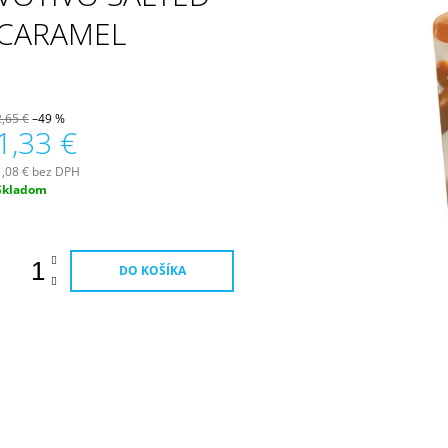
PATCHOULI & VANILLA DIFÚZOR 100 ML
WILDBERRY LAR
(18OZ / 510G)
CARAMEL
16,90 €
51 €
2,65 €
–49 %
1,33 €
1,08 € bez DPH
Jednotková
Skladom
ena:
DO KOŠÍKA