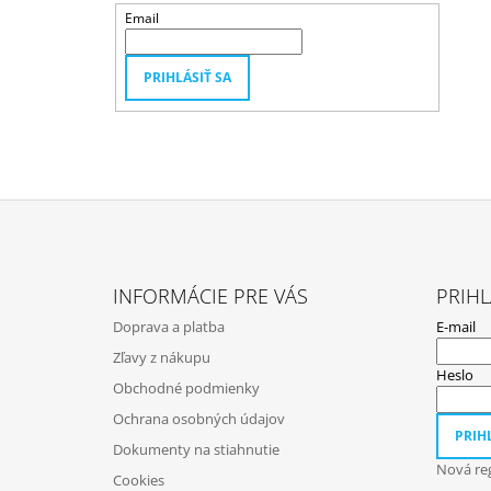
Email
PRIHLÁSIŤ SA
Z
Á
INFORMÁCIE PRE VÁS
PRIHL
P
Doprava a platba
E-mail
Ä
Zľavy z nákupu
T
Heslo
Obchodné podmienky
I
Ochrana osobných údajov
E
PRIHL
Dokumenty na stiahnutie
Nová reg
Cookies