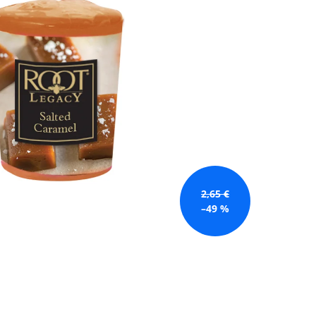
GE JAR VONNÁ SVIEČKA
2,65 €
–49 %