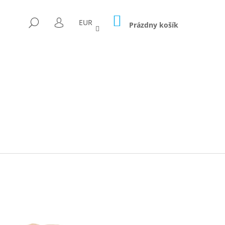
NÁKUPNÝ
HĽADAŤ
EUR
KOŠÍK
Prázdny košík
PRIHLÁSENIE
Nasledujúce
ICA FORAGED