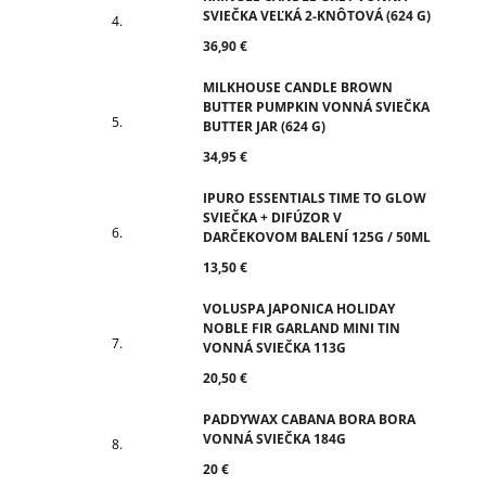
SVIEČKA VEĽKÁ 2-KNÔTOVÁ (624 G)
36,90 €
MILKHOUSE CANDLE BROWN
BUTTER PUMPKIN VONNÁ SVIEČKA
BUTTER JAR (624 G)
34,95 €
IPURO ESSENTIALS TIME TO GLOW
SVIEČKA + DIFÚZOR V
DARČEKOVOM BALENÍ 125G / 50ML
13,50 €
VOLUSPA JAPONICA HOLIDAY
NOBLE FIR GARLAND MINI TIN
VONNÁ SVIEČKA 113G
20,50 €
PADDYWAX CABANA BORA BORA
VONNÁ SVIEČKA 184G
20 €