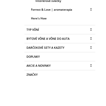
Interiérové sviečky
Forrest & Love | aromaterapia
Here's How
TYP VÔNÍ
BYTOVÉ VÔNE A VÔNE DO AUTA
DARČEKOVÉ SETY A KAZETY
DOPLNKY
AKCIE A NOVINKY
ZNAČKY