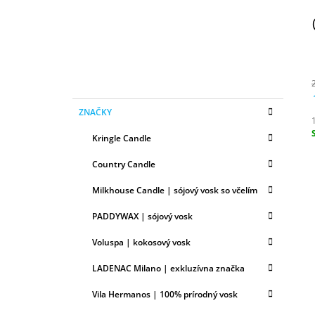
N
50ML
Ý
6,79 €
P
A
N
E
K
Preskočiť
L
ZNAČKY
A
kategórie
T
Kringle Candle
E
c
G
Country Candle
Ó
R
Milkhouse Candle | sójový vosk so včelím
I
E
PADDYWAX | sójový vosk
Voluspa | kokosový vosk
LADENAC Milano | exkluzívna značka
Vila Hermanos | 100% prírodný vosk