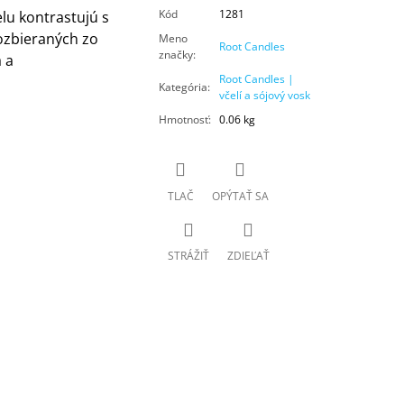
Kód
1281
u kontrastujú s
zozbieraných zo
Meno
Root Candles
značky
:
 a
Root Candles |
Kategória
:
včelí a sójový vosk
Hmotnosť
:
0.06 kg
TLAČ
OPÝTAŤ SA
STRÁŽIŤ
ZDIEĽAŤ