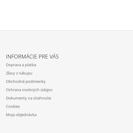
Z
Á
INFORMÁCIE PRE VÁS
P
Doprava a platba
Ä
Zľavy z nákupu
T
Obchodné podmienky
I
Ochrana osobných údajov
E
Dokumenty na stiahnutie
Cookies
Moja objednávka