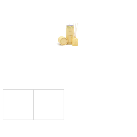
Á
J
S
Ť
?
HĽADAŤ
O
D
P
O
R
Ú
Č
A