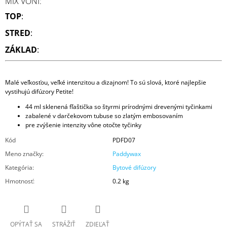
MIX VÔNÍ:
TOP
:
STRED
:
ZÁKLAD
:
Malé veľkosťou, veľké intenzitou a dizajnom! To sú slová, ktoré najlepšie
vystihujú difúzory Petite!
44 ml sklenená fľaštička so štyrmi prírodnými drevenými tyčinkami
zabalené v darčekovom tubuse so zlatým embosovaním
pre zvýšenie intenzity vône otočte tyčinky
Kód
PDFD07
Meno značky
:
Paddywax
Kategória
:
Bytové difúzory
Hmotnosť
:
0.2 kg
OPÝTAŤ SA
STRÁŽIŤ
ZDIEĽAŤ