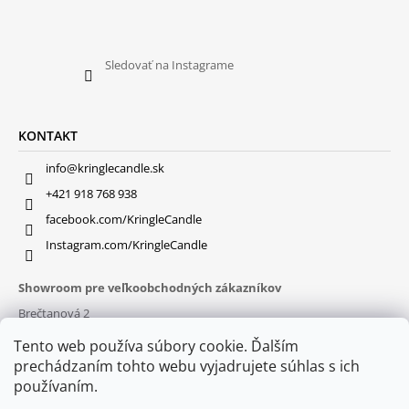
Sledovať na Instagrame
KONTAKT
info@kringlecandle.sk
+421 918 768 938
facebook.com/KringleCandle
Instagram.com/KringleCandle
Showroom pre veľkoobchodných zákazníkov
Brečtanová 2
831 01 Bratislava (
MAPA
)
Tento web používa súbory cookie. Ďalším
Otváracie hodiny
prechádzaním tohto webu vyjadrujete súhlas s ich
pon – pia : 9:30 – 16:00
používaním.