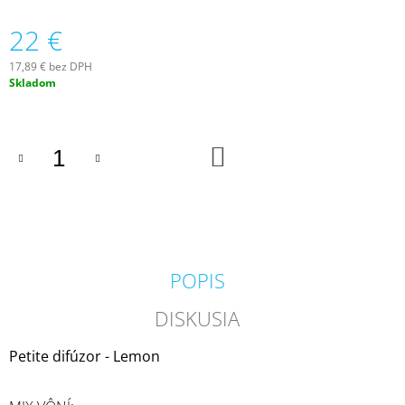
M
22 €
E
17,89 € bez DPH
COUNTRY
Jednotková
Skladom
CANDLE
cena:
COFFEE
SHOP
VONNÁ
SVIEČKA
DO
KOŠÍKA
(35
G)
1,80
€
Pôvodne:
4,50
€
POPIS
DISKUSIA
Petite difúzor - Lemon