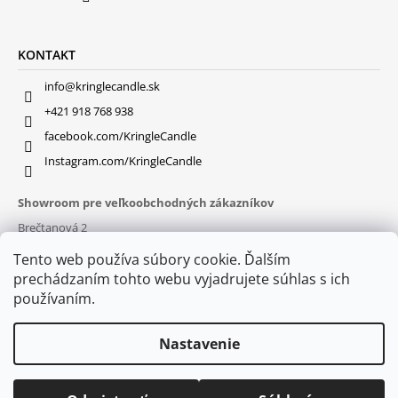
KONTAKT
info@kringlecandle.sk
+421 918 768 938
facebook.com/KringleCandle
Instagram.com/KringleCandle
Showroom pre veľkoobchodných zákazníkov
Brečtanová 2
831 01 Bratislava (
MAPA
)
Tento web používa súbory cookie. Ďalším
Otváracie hodiny
prechádzaním tohto webu vyjadrujete súhlas s ich
pon – pia : 9:30 – 16:00
používaním.
Nastavenie