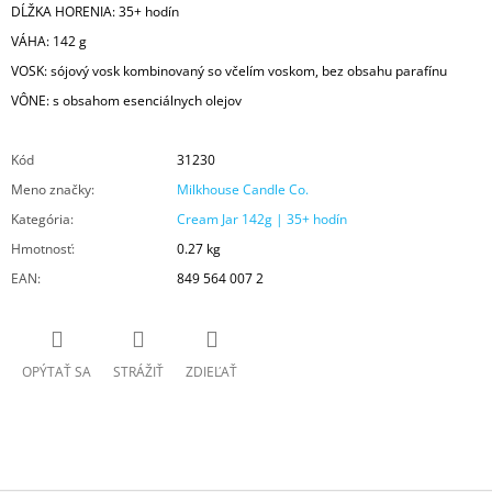
DĹŽKA HORENIA: 35+ hodín
VÁHA: 142 g
VOSK: sójový vosk kombinovaný so včelím voskom, bez obsahu parafínu
VÔNE: s obsahom esenciálnych olejov
Kód
31230
Meno značky
:
Milkhouse Candle Co.
Kategória
:
Cream Jar 142g | 35+ hodín
Hmotnosť
:
0.27 kg
EAN
:
849 564 007 2
OPÝTAŤ SA
STRÁŽIŤ
ZDIEĽAŤ