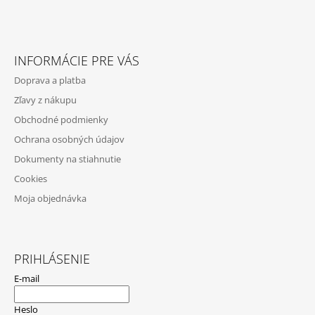
Z
Á
INFORMÁCIE PRE VÁS
P
Doprava a platba
Ä
Zľavy z nákupu
T
Obchodné podmienky
I
Ochrana osobných údajov
E
Dokumenty na stiahnutie
Cookies
Moja objednávka
PRIHLÁSENIE
E-mail
Heslo