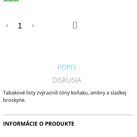
Skladom
M
cena:
E
DO
IPURO
KOŠÍKA
ESSENTIALS
TIME
TO
GLOW
SVIEČKA
+
DIFÚZOR
POPIS
V
DARČEKOVOM
BALENÍ
DISKUSIA
125G
/
50ML
Tabakové listy zvýraznili tóny koňaku, ambry a sladkej
broskyne.
13,50
€
INFORMÁCIE O PRODUKTE