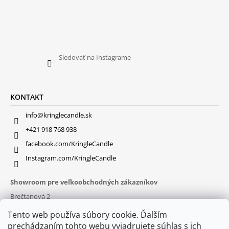
Sledovať na Instagrame
KONTAKT
info@kringlecandle.sk
+421 918 768 938
facebook.com/KringleCandle
Instagram.com/KringleCandle
Showroom pre veľkoobchodných zákazníkov
Brečtanová 2
831 01 Bratislava (
MAPA
)
Tento web používa súbory cookie. Ďalším
Otváracie hodiny
prechádzaním tohto webu vyjadrujete súhlas s ich