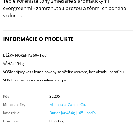
Teplé korenisté tóny zmiešané s aromatickými
evergreenmi - zamrznutou brezou a tónmi chladného
vzduchu.
INFORMÁCIE O PRODUKTE
DĹŽKA HORENIA: 60+ hodín
VÁHA: 454 g
VOSK: sójový vosk kombinovaný so včelím voskom, bez obsahu parafínu
VÔNE: s obsahom esenciálnych olejov
Kód
32205
Meno značky
:
Milkhouse Candle Co.
Kategória
:
Butter Jar 454g | 65+ hodín
Hmotnosť
:
0.863 kg