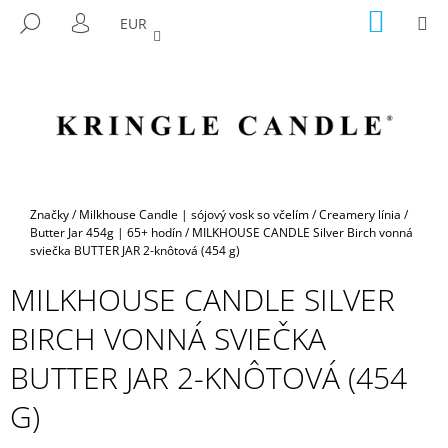
K
Prejsť
NÁKU
M
HĽADAŤ
EUR
na
KOŠÍK
O
PRIHLÁSENIE
SPÄŤ
SPÄŤ
obsah
Š
Í
Č
K
O
P
O
T
Domov
Značky
/
Milkhouse Candle | sójový vosk so včelím
/
Creamery línia
/
R
Butter Jar 454g | 65+ hodín
/
MILKHOUSE CANDLE Silver Birch vonná
sviečka BUTTER JAR 2-knôtová (454 g)
E
B
MILKHOUSE CANDLE SILVER
U
BIRCH VONNÁ SVIEČKA
J
E
BUTTER JAR 2-KNÔTOVÁ (454
T
G)
E
N