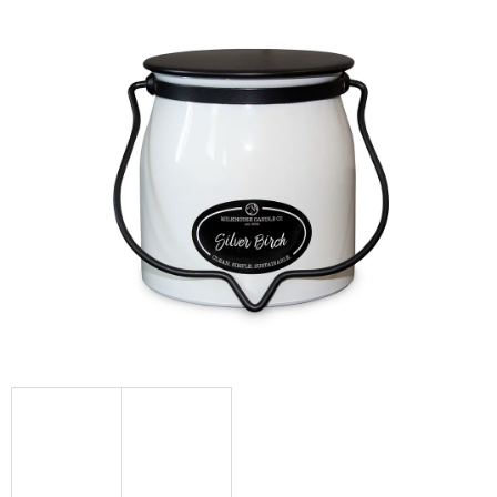
Á
J
S
Ť
?
HĽADAŤ
O
D
P
O
R
Ú
Č
A