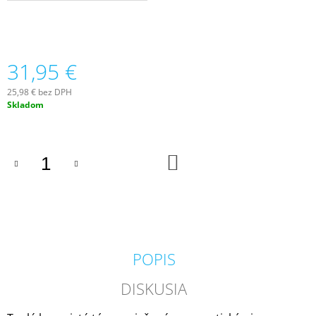
M
E
KRINGLE
31,95 €
CANDLE
GREY
VONNÁ
25,98 € bez DPH
SVIEČKA
Jednotková
Skladom
VEĽKÁ
cena:
2-
KNÔTOVÁ
(624
DO
G)
KOŠÍKA
36,90
€
POPIS
DISKUSIA