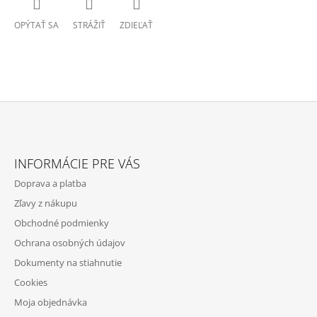
OPÝTAŤ SA
STRÁŽIŤ
ZDIEĽAŤ
Z
Á
INFORMÁCIE PRE VÁS
P
Doprava a platba
Ä
Zľavy z nákupu
T
Obchodné podmienky
I
Ochrana osobných údajov
E
Dokumenty na stiahnutie
Cookies
Moja objednávka