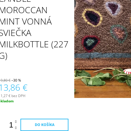
PATCHOULI & VANILLA DIFÚZOR 100 ML
WILDBERRY LAR
(18OZ / 510G)
MOROCCAN
16,90 €
51 €
MINT VONNÁ
SVIEČKA
MILKBOTTLE (227
G)
19,80 €
–30 %
13,86 €
11,27 € bez DPH
Jednotková
Skladom
ena:
DO KOŠÍKA