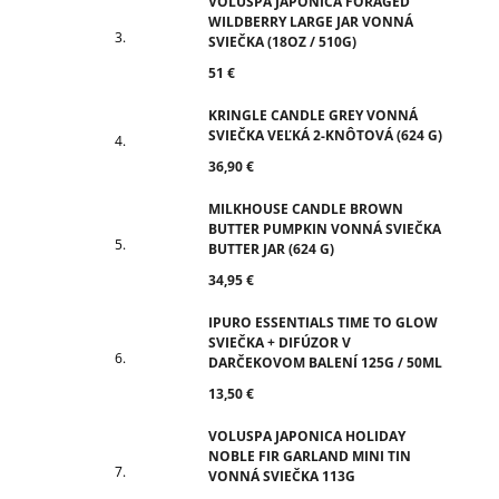
VOLUSPA JAPONICA FORAGED
WILDBERRY LARGE JAR VONNÁ
SVIEČKA (18OZ / 510G)
51 €
KRINGLE CANDLE GREY VONNÁ
SVIEČKA VEĽKÁ 2-KNÔTOVÁ (624 G)
36,90 €
MILKHOUSE CANDLE BROWN
BUTTER PUMPKIN VONNÁ SVIEČKA
BUTTER JAR (624 G)
34,95 €
IPURO ESSENTIALS TIME TO GLOW
SVIEČKA + DIFÚZOR V
DARČEKOVOM BALENÍ 125G / 50ML
13,50 €
VOLUSPA JAPONICA HOLIDAY
NOBLE FIR GARLAND MINI TIN
VONNÁ SVIEČKA 113G