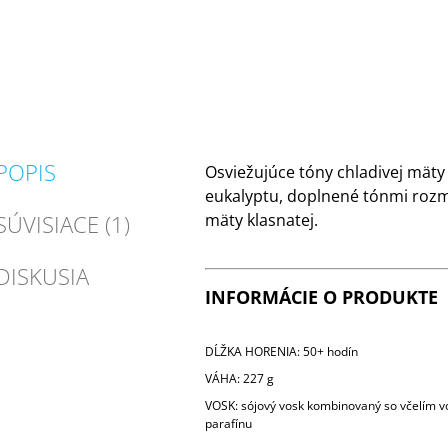
POPIS
Osviežujúce tóny chladivej mäty
eukalyptu, doplnené tónmi rozm
SÚVISIACE (1)
mäty klasnatej.
DISKUSIA
INFORMÁCIE O PRODUKTE
DĹŽKA HORENIA: 50+ hodín
VÁHA: 227 g
VOSK: sójový vosk kombinovaný so včelím 
parafínu