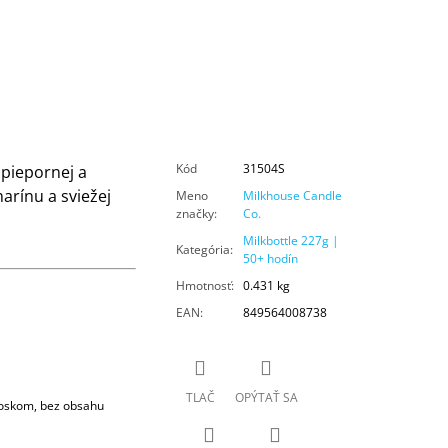
Kód
31504S
 piepornej a
arínu a sviežej
Meno
Milkhouse Candle
značky
:
Co.
Milkbottle 227g |
Kategória
:
50+ hodín
Hmotnosť
:
0.431 kg
EAN
:
849564008738
TLAČ
OPÝTAŤ SA
voskom, bez obsahu