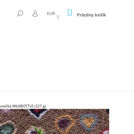
NÁKUPNÝ
HĽADAŤ
EUR
KOŠÍK
Prázdny košík
PRIHLÁSENIE
viečka MILKBOTTLE (227 g)
Nasledujúce
ICA FORAGED