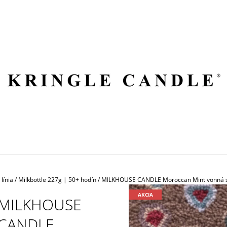
ČO POTREBUJETE NÁJSŤ?
HĽADAŤ
ODPORÚČAME
línia
/
Milkbottle 227g | 50+ hodín
/
MILKHOUSE CANDLE Moroccan Mint vonná s
AKCIA
MILKHOUSE
CANDLE
VILA HERMANOS APOTHECARY
VOLUSPA JAPON