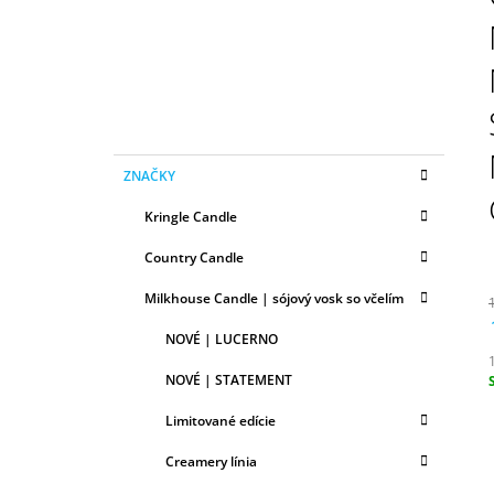
N
50ML
Ý
6,79 €
P
A
N
E
K
Preskočiť
L
ZNAČKY
A
kategórie
T
Kringle Candle
E
G
Country Candle
Ó
R
Milkhouse Candle | sójový vosk so včelím
I
E
NOVÉ | LUCERNO
NOVÉ | STATEMENT
c
Limitované edície
Creamery línia