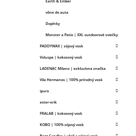
Earth & Ember
vône do auta
Doplnky
Monster a Patio | XXL outdoorové sviečky
PADDYWAX | sójový vosk
Voluspa | kokosový vosk
LADENAC Milano | exkluzívna značka
Vila Hermanos | 100% prírodný vosk
ipuro
ester-erik
FRALAB | kokosový vosk
KOBO | 100% sójový vosk
Root Candles | včelí a sójový vosk