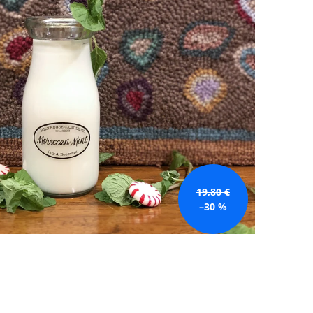
GE JAR VONNÁ SVIEČKA
19,80 €
–30 %