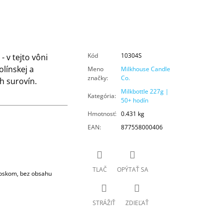
Kód
10304S
 v tejto vôni
olínskej a
Meno
Milkhouse Candle
značky
:
Co.
h surovín.
Milkbottle 227g |
Kategória
:
50+ hodín
Hmotnosť
:
0.431 kg
EAN
:
877558000406
TLAČ
OPÝTAŤ SA
voskom, bez obsahu
STRÁŽIŤ
ZDIEĽAŤ