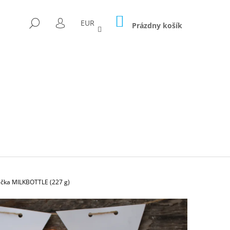
NÁKUPNÝ
HĽADAŤ
EUR
KOŠÍK
Prázdny košík
PRIHLÁSENIE
čka MILKBOTTLE (227 g)
Nasledujúce
ICA FORAGED