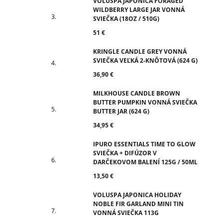
VOLUSPA JAPONICA FORAGED
WILDBERRY LARGE JAR VONNÁ
SVIEČKA (18OZ / 510G)
51 €
KRINGLE CANDLE GREY VONNÁ
SVIEČKA VEĽKÁ 2-KNÔTOVÁ (624 G)
36,90 €
MILKHOUSE CANDLE BROWN
BUTTER PUMPKIN VONNÁ SVIEČKA
BUTTER JAR (624 G)
34,95 €
IPURO ESSENTIALS TIME TO GLOW
SVIEČKA + DIFÚZOR V
DARČEKOVOM BALENÍ 125G / 50ML
13,50 €
VOLUSPA JAPONICA HOLIDAY
NOBLE FIR GARLAND MINI TIN
VONNÁ SVIEČKA 113G