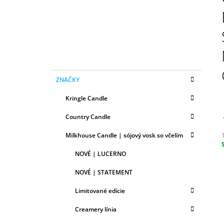
N
50ML
Ý
6,79 €
P
A
N
E
K
Preskočiť
L
ZNAČKY
A
kategórie
T
Kringle Candle
E
G
Country Candle
Ó
R
Milkhouse Candle | sójový vosk so včelím
I
E
c
NOVÉ | LUCERNO
NOVÉ | STATEMENT
Limitované edície
Creamery línia