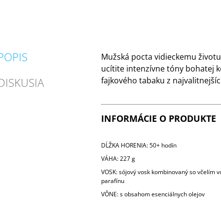
POPIS
Mužská pocta vidieckemu životu -
ucítite intenzívne tóny bohatej k
DISKUSIA
fajkového tabaku z najvalitnejšíc
INFORMÁCIE O PRODUKTE
DĹŽKA HORENIA: 50+ hodín
VÁHA: 227 g
VOSK: sójový vosk kombinovaný so včelím 
parafínu
VÔNE: s obsahom esenciálnych olejov