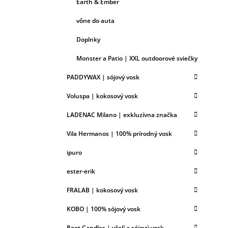
Earth & Ember
vône do auta
Doplnky
Monster a Patio | XXL outdoorové sviečky
PADDYWAX | sójový vosk
Voluspa | kokosový vosk
LADENAC Milano | exkluzívna značka
Vila Hermanos | 100% prírodný vosk
ipuro
ester-erik
FRALAB | kokosový vosk
KOBO | 100% sójový vosk
Root Candles | včelí a sójový vosk