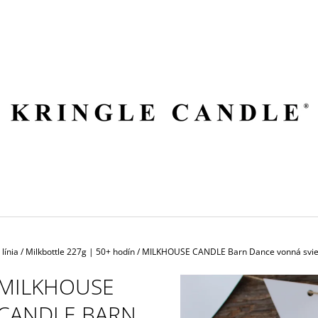
ČO POTREBUJETE NÁJSŤ?
HĽADAŤ
ODPORÚČAME
línia
/
Milkbottle 227g | 50+ hodín
/
MILKHOUSE CANDLE Barn Dance vonná svie
MILKHOUSE
CANDLE BARN
VILA HERMANOS APOTHECARY
VOLUSPA JAPON