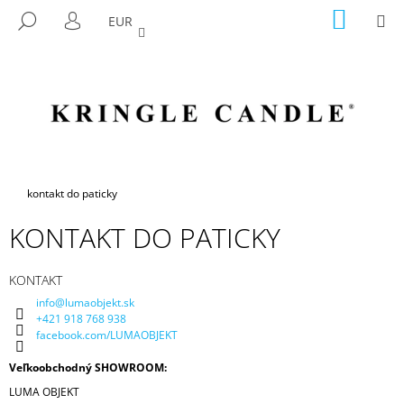
K
Prejsť
NÁKU
M
HĽADAŤ
EUR
na
KOŠÍK
O
PRIHLÁSENIE
SPÄŤ
SPÄŤ
obsah
Š
Í
Č
K
O
P
O
T
Domov
kontakt do paticky
R
KONTAKT DO PATICKY
E
B
U
KONTAKT
J
info@lumaobjekt.sk
+421 918 768 938
E
facebook.com/LUMAOBJEKT
T
Veľkoobchodný SHOWROOM:
E
LUMA OBJEKT
N