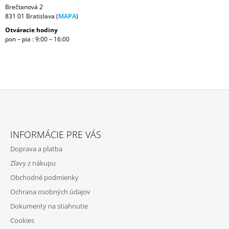
Brečtanová 2
Á
831 01 Bratislava (
MAPA
)
J
Otváracie hodiny
S
pon – pia : 9:00 – 16:00
Ť
?
Z
HĽADAŤ
Á
INFORMÁCIE PRE VÁS
P
Doprava a platba
Ä
O
Zľavy z nákupu
T
D
Obchodné podmienky
P
I
O
Ochrana osobných údajov
E
R
Dokumenty na stiahnutie
Ú
Č
Cookies
A